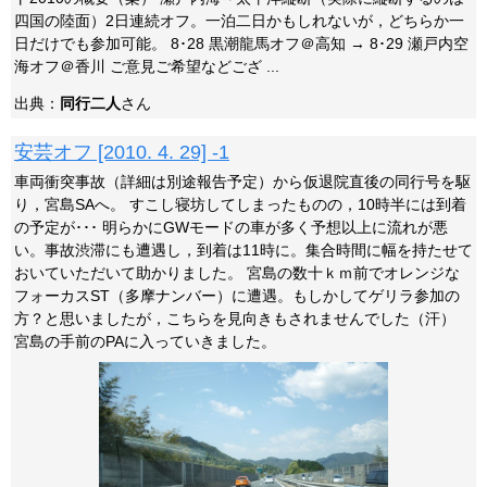
四国の陸面）2日連続オフ。一泊二日かもしれないが，どちらか一
日だけでも参加可能。 8･28 黒潮龍馬オフ＠高知 → 8･29 瀬戸内空
海オフ＠香川 ご意見ご希望などござ ...
出典：
同行二人
さん
安芸オフ [2010. 4. 29] -1
車両衝突事故（詳細は別途報告予定）から仮退院直後の同行号を駆
り，宮島SAへ。 すこし寝坊してしまったものの，10時半には到着
の予定が･･･ 明らかにGWモードの車が多く予想以上に流れが悪
い。事故渋滞にも遭遇し，到着は11時に。集合時間に幅を持たせて
おいていただいて助かりました。 宮島の数十ｋｍ前でオレンジな
フォーカスST（多摩ナンバー）に遭遇。もしかしてゲリラ参加の
方？と思いましたが，こちらを見向きもされませんでした（汗）
宮島の手前のPAに入っていきました。