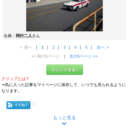
出典：
同行二人
さん
<
前へ
｜
1
｜
2
｜
3
｜
4
｜
5
｜
次へ
>
<< 前の5ページ
｜
次の5ページ >>
クリップとは？
⇒気に入った記事をマイページに保存して、いつでも見られるように
なります。
イイね！
もっと見る