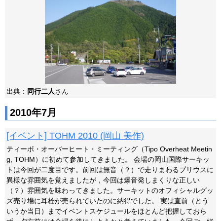
出典：
同行二人
さん
2010年7月
[イベント] TOHM 2010 (岡山 美作)
ティーポ・オーバーヒート・ミーティング（Tipo Overheat Meetin
g, TOHM）に初めて参加してきました。 会場の岡山国際サーキッ
トは今回が二度目です。前回は無音（？）で走りまわるプリウスに
異様な雰囲気を覚えましたが，今回は爆音発しまくりな正しい
（？）雰囲気を味わってきました。サーキットのオフィシャルグッ
ズ売り場に耳栓が売られていたのに納得でした。 実は直前（とう
いうか当日）までイベントスケジュールをほとんど把握しておら