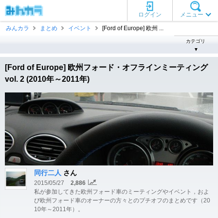
ログイン
メニュー
みんカラ
まとめ
イベント
[Ford of Europe] 欧州 ...
カテゴリ
▼
[Ford of Europe] 欧州フォード・オフラインミーティング
vol. 2 (2010年～2011年)
同行二人
さん
2015/05/27
2,886
私が参加してきた欧州フォード車のミーティングやイベント，およ
び欧州フォード車のオーナーの方々とのプチオフのまとめです（20
10年～2011年）。