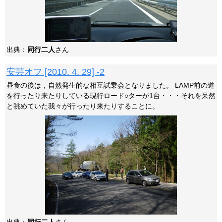
出典：
同行二人
さん
安芸オフ [2010. 4. 29] -2
昼食の後は，自然発生的な相互試乗会となりました。 LAMP前の道
を行ったり来たりしている現行ロード○ターが1台・・・それを呆然
と眺めていた我々が行ったり来たりすることに。