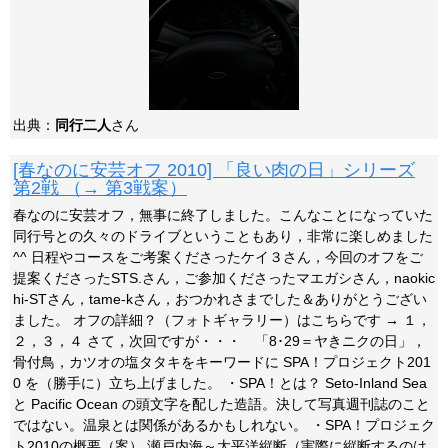
出典：
同行二人
さん
[春なのに安芸オフ 2010] 「良い肉の日」シリーズ
第2戦 （→ 第3戦案）
春なのに安芸オフ，無事に終了しました。こんなことになっていた
同行号との久々のドライブということもあり，非常に楽しめました
^^ 日程やコースをご考案くださったケイ３さん，今回のオフをご
提案くださったSTS.さん，ご参加くださったマエガシさん，naokic
hi-STさん，tame-kさん，おつかれさまでした＆ありがとうござい
ました。 オフの詳細？（フォトギャラリー）はこちらです → １，
２，３，４ さて，次回ですが・・・ 「8･29＝ヤきニクの日」，
骨付鳥，カツオの塩タタキをキーワードに SPA！プロジェクト201
0 を（勝手に）立ち上げました。 ・SPA！とは？ Seto-Inland Sea
と Pacific Ocean の頭文字を配した造語。決して写真週刊誌のこと
ではない。温泉とは関係があるかもしれない。 ・SPA！プロジェク
ト2010の概要（案） 瀬戸内海～太平洋縦断（実際に縦断するのは