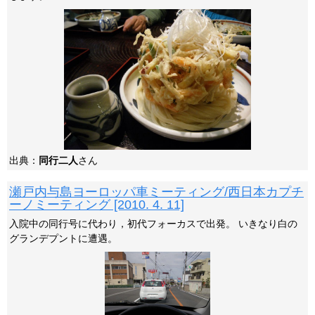
出典：
同行二人
さん
瀬戸内与島ヨーロッパ車ミーティング/西日本カプチ
ーノミーティング [2010. 4. 11]
入院中の同行号に代わり，初代フォーカスで出発。 いきなり白の
グランデプントに遭遇。