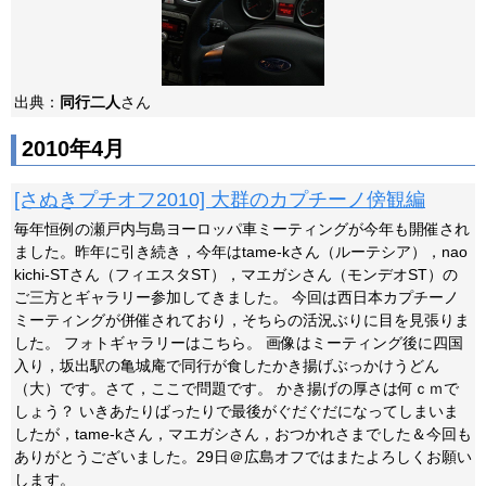
出典：
同行二人
さん
2010年4月
[さぬきプチオフ2010] 大群のカプチーノ傍観編
毎年恒例の瀬戸内与島ヨーロッパ車ミーティングが今年も開催され
ました。昨年に引き続き，今年はtame-kさん（ルーテシア），nao
kichi-STさん（フィエスタST），マエガシさん（モンデオST）の
ご三方とギャラリー参加してきました。 今回は西日本カプチーノ
ミーティングが併催されており，そちらの活況ぶりに目を見張りま
した。 フォトギャラリーはこちら。 画像はミーティング後に四国
入り，坂出駅の亀城庵で同行が食したかき揚げぶっかけうどん
（大）です。さて，ここで問題です。 かき揚げの厚さは何ｃｍで
しょう？ いきあたりばったりで最後がぐだぐだになってしまいま
したが，tame-kさん，マエガシさん，おつかれさまでした＆今回も
ありがとうございました。29日＠広島オフではまたよろしくお願い
します。