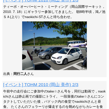
[イベント] TOHM 2010 (岡山 美作) 1/3
ティーポ・オーバーヒート・ミーティング（岡山国際サーキット，
2010. 7. 18）にギャラリー参加してきました。 朝8時半頃，鴻ノ池
ＳＡ(上り）でnaokichi-STさんと待ち合わせ。
出典：
同行二人
さん
[イベント] TOHM 2010 (岡山 美作) 2/3
午前中の走行会にご参加中のtake☆さん号を，同行は動画で，naok
ichiさんは静止画での撮影にトライ。 一段落後のtake☆さんにコン
タクトしていただいた後，パドック内の食堂でnaokichiさんと昼
食。 たくさんのフェラーリが爆走するのを眺めながらカレーを食