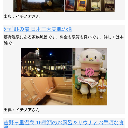
出典：
イチノア
さん
ｼｰﾎﾞﾙﾄの湯 日本三大美肌の湯
嬉野温泉にある家族風呂です。料金も泉質も良いです。詳しくは本
編で…
出典：
イチノア
さん
吉野ヶ里温泉 16種類のお風呂＆サウナとお手頃な食
事