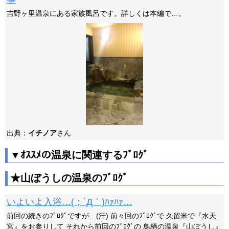
吉野ヶ里温泉にある家族風呂です。詳しくは本編で…。
出典：
イチノア
さん
▼ｵｽｽﾒの温泉に関連するﾌﾞﾛｸﾞ
★山ぼうしの温泉のﾌﾞﾛｸﾞ
いよいよ入浴…(；´Д｀)ﾊｧﾊｧ…
前回の続きのﾌﾞﾛｸﾞですが…(汗) 前々回のﾌﾞﾛｸﾞで 久留米で『水天
宮』をお参りして それから前回のﾌﾞﾛｸﾞの 鳥栖の温泉『山ぼうし』