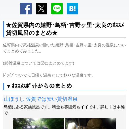
★佐賀県内の嬉野･鳥栖･吉野ヶ里･太良のｵｽｽﾒ
貸切風呂のまとめ★
佐賀県内で武雄温泉の除いた嬉野･鳥栖･吉野ヶ里･太良の温泉につい
てまとめてみました。
(武雄温泉については②にまとめてます)
ﾄﾞﾗｲﾌﾞついでに日帰り温泉としてｵｽｽﾒな温泉です。
▼ｵｽｽﾒｽﾎﾟｯﾄからのまとめ
山ぼうし 佐賀では安い貸切温泉
鳥栖にある家族風呂です。料金も雰囲気もイイです。詳しくは本編
で…