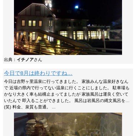
出典：
イチノア
さん
今日で8月は終わりですね…
今日は吉野ヶ里温泉に行ってきました。 家族みんな温泉好きなん
で 近場の県内で行ってない温泉に行くことにしました。 駐車場も
かなり大きく車も結構止まってましたが 家族風呂は運良く空いて
いたんで 即入ることができました。 風呂は岩風呂の縄文風呂を…
(笑) 料金、泉質も普通。 ...