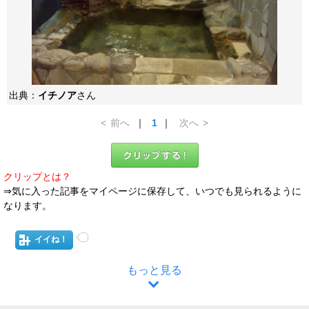
出典：
イチノア
さん
<
前へ
｜
1
｜
次へ
>
クリップとは？
⇒気に入った記事をマイページに保存して、いつでも見られるように
なります。
イイね！
もっと見る