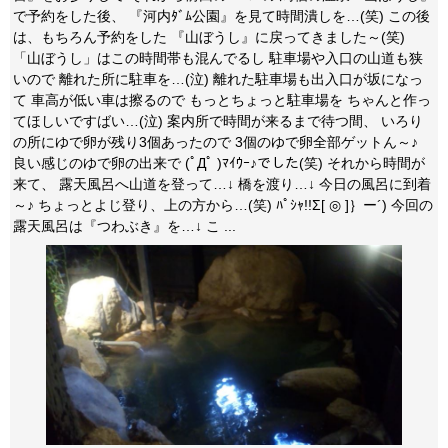
で予約をした後、 『河内ﾀﾞﾑ公園』を見て時間潰しを…(笑) この後
は、もちろん予約をした 『山ぼうし』に戻ってきました～(笑)
「山ぼうし」はこの時間帯も混んでるし 駐車場や入口の山道も狭
いので 離れた所に駐車を…(泣) 離れた駐車場も出入口が坂になっ
て 車高が低い車は擦るので もっとちょっと駐車場を ちゃんと作っ
てほしいですばい…(泣) 案内所で時間が来るまで待つ間、 いろり
の所にゆで卵が残り3個あったので 3個のゆで卵全部ゲットん～♪
良い感じのゆで卵の出来で (ﾟДﾟ )ﾏｲｳｰ♪でした(笑) それから時間が
来て、 露天風呂へ山道を登って…↓ 橋を渡り…↓ 今日の風呂に到着
～♪ ちょっとよじ登り、上の方から…(笑) ﾊﾟｼｬ!!Σ[ ◎ ]｝ー´) 今回の
露天風呂は『つわぶき』を…↓ こ ...