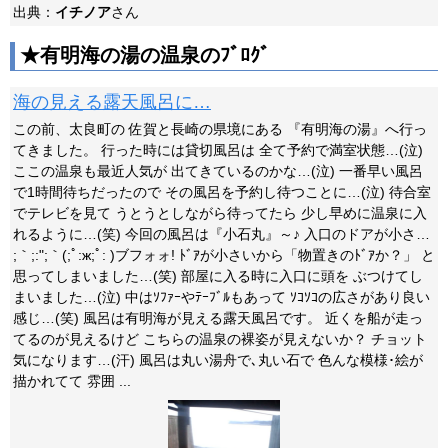
出典：
イチノア
さん
★有明海の湯の温泉のﾌﾞﾛｸﾞ
海の見える露天風呂に…
この前、太良町の 佐賀と長崎の県境にある 『有明海の湯』へ行っ
てきました。 行った時には貸切風呂は 全て予約で満室状態…(泣)
ここの温泉も最近人気が 出てきているのかな…(泣) 一番早い風呂
で1時間待ちだったので その風呂を予約し待つことに…(泣) 待合室
でテレビを見て うとうとしながら待ってたら 少し早めに温泉に入
れるように…(笑) 今回の風呂は『小石丸』～♪ 入口のドアが小さ…
;｀;:";｀(;ﾟ:ж;ﾟ: )ブフォォ! ﾄﾞｱが小さいから「物置きのﾄﾞｱか？」 と
思ってしまいました…(笑) 部屋に入る時に入口に頭を ぶつけてし
まいました…(泣) 中はｿﾌｧｰやﾃｰﾌﾞﾙもあって ｿｺｿｺの広さがあり良い
感じ…(笑) 風呂は有明海が見える露天風呂です。 近くを船が走っ
てるのが見えるけど こちらの温泉の裸姿が見えないか？ チョット
気になります…(汗) 風呂は丸い湯舟で､丸い石で 色んな模様･絵が
描かれてて 雰囲 ...