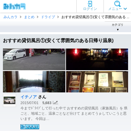
ログイン
メニュー
みんカラ
まとめ
ドライブ
おすすめ貸切風呂①(安くて雰囲気のある ...
カテゴリ
▼
おすすめ貸切風呂①(安くて雰囲気のある日帰り温泉)
イチノア
さん
2015/07/01
5,683
今までﾄﾞﾗｲﾌﾞして行った中で おすすめの貸切風呂（家族風呂）を 県
ごと、地域ごと、温泉ごとなど分けて まとめてうｐしていこうと思
います。 今回は…