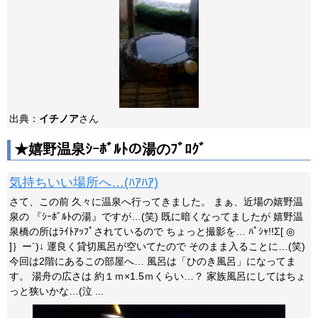
出典：
イチノア
さん
★嬉野温泉ｼｰﾎﾞﾙﾄの湯のﾌﾞﾛｸﾞ
気持ちいい場所へ…(ﾊｱﾊｱ)
さて、この前 久々に温泉へ行ってきました。 まぁ、近場の嬉野温
泉の 『ｼｰﾎﾞﾙﾄの湯』ですが…(笑) 既に暗くなってましたが 嬉野温
泉橋の所はﾗｲﾄｱｯﾌﾟされているので ちょっと撮影を… ﾊﾟｼｬ!!Σ[ ◎
]｝ー´)↓ 運良く貸切風呂が空いてたので そのまま入ることに…(笑)
今回は2階にあるこの部屋へ… 風呂は「ひのき風呂」になってま
す。 湯舟の広さは 約１ｍ×1.5ｍくらい…？ 家族風呂にしてはちょ
っと狭いかな…(泣 ...