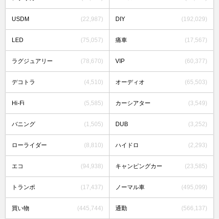
USDM
(22,987)
DIY
(192,029)
LED
(75,057)
痛車
(17,567)
ラグジュアリー
(78,670)
VIP
(60,377)
デコトラ
(4,510)
オーディオ
(65,503)
Hi-Fi
(5,585)
カーシアター
(3,549)
バニング
(1,505)
DUB
(3,252)
ローライダー
(8,810)
ハイドロ
(2,293)
エコ
(94,938)
キャンピングカー
(23,585)
トランポ
(17,437)
ノーマル車
(495,099)
買い物
(445,744)
通勤
(566,137)