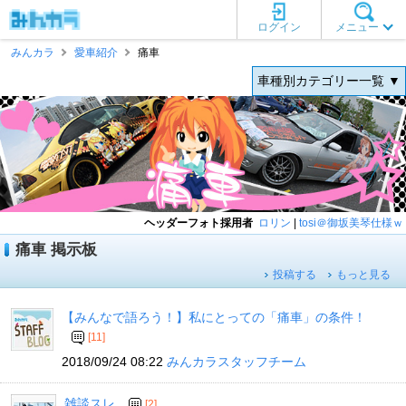
ログイン
メニュー
みんカラ
愛車紹介
痛車
車種別カテゴリー一覧 ▼
ヘッダーフォト採用者
ロリン
|
tosi＠御坂美琴仕様ｗ
痛車 掲示板
投稿する
もっと見る
【みんなで語ろう！】私にとっての「痛車」の条件！
[11]
2018/09/24 08:22
みんカラスタッフチーム
雑談スレ
[2]