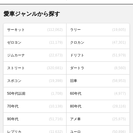
愛車ジャンルから探す
サーキット
(112,062)
ラリー
(19,605)
ゼロヨン
(11,179)
クロカン
(47,301)
ジムカーナ
(22,673)
ドリフト
(51,979)
ストリート
(320,681)
ダートラ
(8,560)
スポコン
(19,398)
旧車
(58,953)
50年代以前
(1,708)
60年代
(4,977)
70年代
(10,138)
80年代
(28,116)
90年代
(51,716)
アメ車
(25,875)
レプリカ
(11,632)
ユーロ
(50,896)