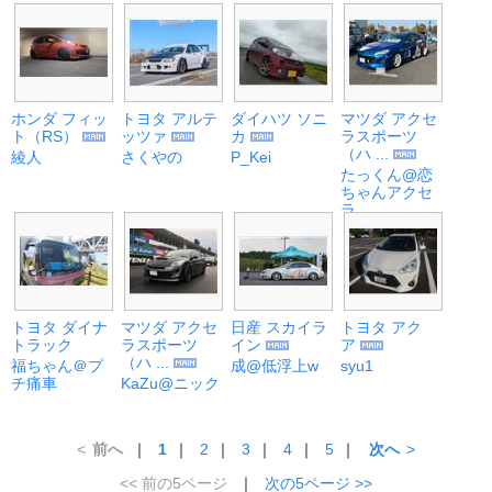
ホンダ フィッ
トヨタ アルテ
ダイハツ ソニ
マツダ アクセ
ト（RS）
ッツァ
カ
ラスポーツ
（ハ ...
綾人
さくやの
P_Kei
たっくん@恋
ちゃんアクセ
ラ
トヨタ ダイナ
マツダ アクセ
日産 スカイラ
トヨタ アク
トラック
ラスポーツ
イン
ア
（ハ ...
福ちゃん＠プ
成@低浮上w
syu1
チ痛車
KaZu@ニック
<
前へ
｜
1
｜
2
｜
3
｜
4
｜
5
｜
次へ
>
<< 前の5ページ
｜
次の5ページ >>