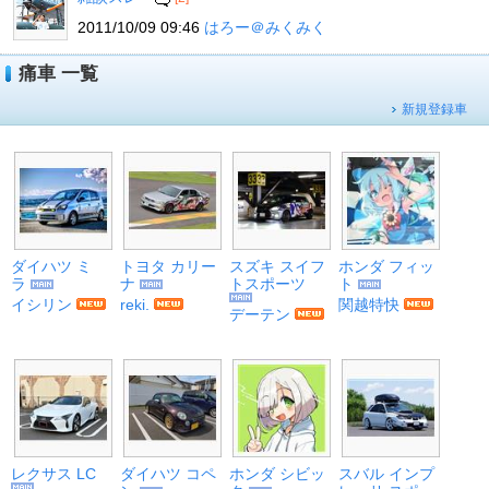
2011/10/09 09:46
はろー＠みくみく
痛車 一覧
新規登録車
ダイハツ ミ
トヨタ カリー
スズキ スイフ
ホンダ フィッ
ラ
ナ
トスポーツ
ト
イシリン
reki.
関越特快
デーテン
レクサス LC
ダイハツ コペ
ホンダ シビッ
スバル インプ