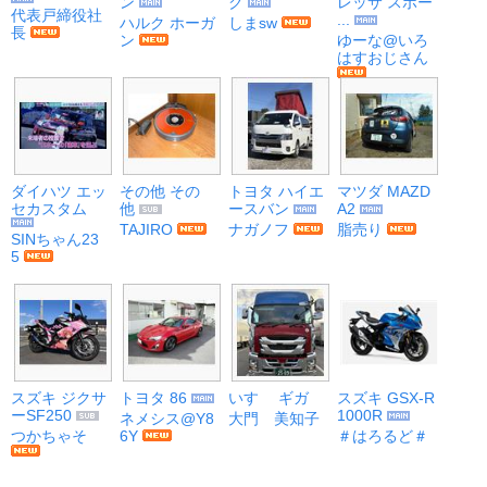
ン
ク
レッサ スポー
代表戸締役社
...
ハルク ホーガ
しまsw
長
ン
ゆーな@いろ
はすおじさん
ダイハツ エッ
その他 その
トヨタ ハイエ
マツダ MAZD
セカスタム
他
ースバン
A2
TAJIRO
ナガノフ
脂売り
SINちゃん23
5
スズキ ジクサ
トヨタ 86
いすゞ ギガ
スズキ GSX-R
ーSF250
1000R
ネメシス@Y8
大門 美知子
つかちゃそ
6Y
＃はろるど＃