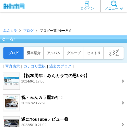
ログイン
メニュー
みんカラ
ブログ
ブログ一覧 [ゆーろ♪]
ゆーろ♪
ラップ
ブログ
愛車紹介
アルバム
グループ
ヒストリ
タイム
[
写真表示
｜
カテゴリ選択
｜
過去のブログ
]
【祝20周年：みんカラでの思い出】
2024/9/1 17:06
祝・みんカラ歴19年！
2023/7/23 22:20
遂にYouTubeデビュー😅
2023/5/10 21:02