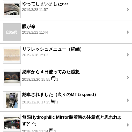
やってしまいましたorz
2019/3/28 11:57
眼が命
2019/2/22 11:44
リフレッシュメニュー（続編）
2019/1/18 15:02
納車から４日使ってみた感想
2018/12/20 15:55
1
納車されました（久々のMT５speed）
2018/12/16 17:25
1
無限Hydrophilic Mirror装着時の注意点と思われま
す(^-^;
2018/7/28 11:14
2