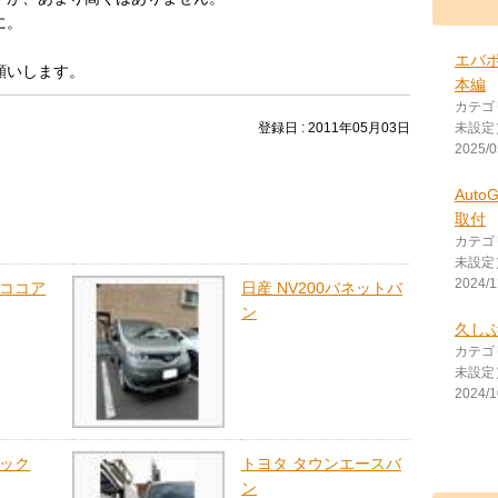
に。
エバ
願いします。
本編
カテゴ
登録日 : 2011年05月03日
未設定
2025/0
Aut
取付
カテゴ
未設定
2024/1
ラココア
日産 NV200バネットバ
ン
久し
カテゴ
未設定
2024/1
レック
トヨタ タウンエースバ
ン