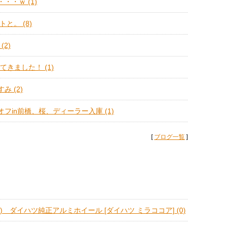
・・ｗ (1)
トと。 (8)
(2)
てきました！ (1)
み (2)
フin前橋、桜、ディーラー入庫 (1)
[
ブログ一覧
]
) ダイハツ純正アルミホイール [ダイハツ ミラココア] (0)