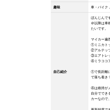
趣味
車・バイク
ぼんじんで
＠以降は車
たいです。
マイカー遍
①ミニカトッポ
②アルテッツァ
③エアトレック(
④ミラココア(
自己紹介
①で長距離
で落ち着き
④は維持が
自分ででき
カーなので
更新頻度で