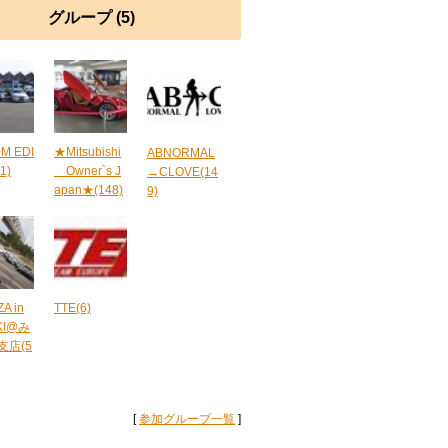
グループ (5)
 M EDI
★Mitsubishi
ABNORMAL
1)
Owner`s J
→CLOVE(14
apan★(148)
9)
A in
TTE(6)
KI@み
支店(5
[
参加グループ一覧
]