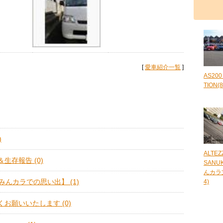
[
愛車紹介一覧
]
AS200
TION(8
)
ALTEZZ
生存報告 (0)
SANU
んカラ
みんカラでの思い出】 (1)
4)
お願いいたします (0)