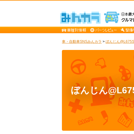
車・自動車SNSみんカラ
>
ぼんじん@L675
ぼんじん@L6