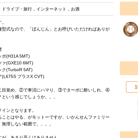
，ドライブ・旅行，インターネット，お酒
す。
種型式なので、「ぼんじん」とお呼びいただければありが
歴
(H31A 5MT)
(GXE10 6MT)
TurboR 5AT)
L675S プラスX CVT)
1
に目覚め、②で車沼にハマり、③でターボに酔いしれ、④
？という感じでしょうか。。。
メインとなります。
ることはやる、がモットーですが、いかんせんファミリー
、無理しない範囲で。。。。
すが、あまり高くはありません。