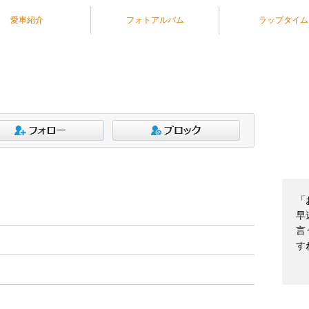
愛車紹介
フォトアルバム
ラップタイム
「
早
言
す