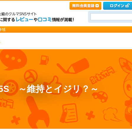
S
75S ～維持とイジリ？～