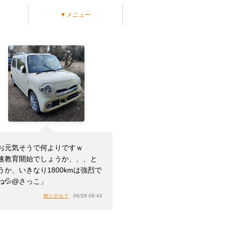
▼メニュー
お元気そうで何よりですｗ
速教育開始でしょうか、、、と
うか、いきなり1800kmは強烈で
ね💦@さっこ」
何シテル？
06/28 09:43