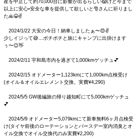
産を中止して約70,000台に影響が出るらしい😱けど今まで
以上に安心•安全な車を提供して欲しいと🎅さんに祈りまし
た🙏😂✌️
2024/1/22 大安の今日！納車しましたぁ〜😍✌️
少しイジって😅…ボチボチと旅にキャンプに出掛けます
ぅ〜😉👋
2024/2/11 宇和島市内を過ぎて1,000kmゲッチュ💕
2024/2/15 オドメーター1,123kmにて1,000km点検受け
(オイル＆オイルエレメント交換。実費¥4,290)
2024/5/5 GW後編旅の帰り越知町にて5,000kmゲッチュ
💕
2024/5/9 オドメーター5,079kmにて新車無料6ヶ月点検受
け(タイヤ前後のローテーションとバースデー室内消臭とオ
イル交換でオイル交換代のみ実費¥2,200)