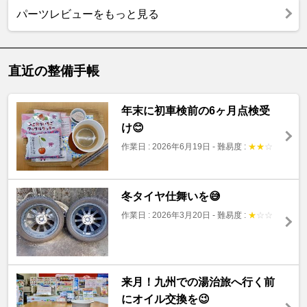
パーツレビューをもっと見る
直近の整備手帳
年末に初車検前の6ヶ月点検受
け😊
作業日 : 2026年6月19日
-
難易度 :
★
★
☆
冬タイヤ仕舞いを😅
作業日 : 2026年3月20日
-
難易度 :
★
☆
☆
来月！九州での湯治旅へ行く前
にオイル交換を😉