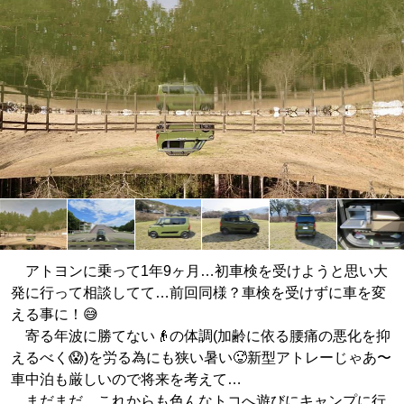
アトヨンに乗って1年9ヶ月…初車検を受けようと思い大
発に行って相談してて…前回同様？車検を受けずに車を変
える事に！😅
寄る年波に勝てない👴の体調(加齢に依る腰痛の悪化を抑
えるべく😱)を労る為にも狭い暑い🥵新型アトレーじゃあ〜
車中泊も厳しいので将来を考えて…
まだまだ、これからも色んなトコへ遊びにキャンプに行