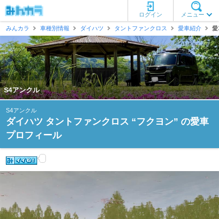
ログイン
メニュー
みんカラ
車種別情報
ダイハツ
タントファンクロス
愛車紹介
愛
S4アンクル
S4アンクル
ダイハツ タントファンクロス “フクヨン” の愛車
プロフィール