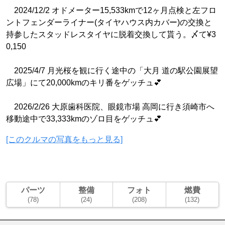
2024/12/2 オドメーター15,533kmで12ヶ月点検と左フロ
ントフェンダーライナー(タイヤハウス内カバー)の交換と
持参したスタッドレスタイヤに脱着交換して貰う。〆て¥3
0,150
2025/4/7 月光桜を観に行く途中の「大月 道の駅公園展望
広場」にて20,000kmのキリ番をゲッチュ💕
2026/2/26 大原歯科医院、眼鏡市場 高岡に行き須崎市へ
移動途中で33,333kmのゾロ目をゲッチュ💕
[このクルマの写真をもっと見る]
パーツ
整備
フォト
燃費
(78)
(24)
(208)
(132)