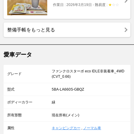
作業日 : 2026年3月19日
-
難易度 :
★
☆
☆
整備手帳をもっと見る
愛車データ
ファンクロスターボ eco IDLE非装着車_4WD
グレード
(CVT_0.66)
型式
5BA-LA660S-GBQZ
ボディーカラー
緑
所有形態
現在所有(メイン)
属性
キャンピングカー
,
ノーマル車