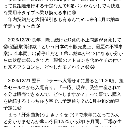
って長距離走行する予定なんでK箱バンから少しでも快適
な乗用車タイプへ乗り換える事に😅
年内契約だと大幅値引きも有るんで💕…来年1月の納車
予定ですぅ〜😉👋
2023/12/20 長年、隠し続けたD発の不正問題が発覚して
😱(認証取得詐欺！という日本の車販売史上、最悪の不祥事
案)…全車両、出荷停止だと！😳…納車がイツになるか分か
らぬ状態に😩…さて🤔 現状のアトヨンも含めケチの付い
た来るフクヨンを、ど〜したモノか？と😞😭
2023/12/21 翌日、Dラーへ入電せずに居ると11:30頃、担
当セールスから入電有り。「一応、現在、受注生産されて
る分は販売できるんで、ど〜しますか？」って事で…購入
を継続する！っちゅう事で…予定通り？の1月中旬の納車
予定に😌
まっ！紆余曲折(うよきょくせつ)？で来年になってみん
と分かりませんが😅…今日12/25から約1ヶ月間、工場が生