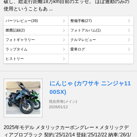
破し、総走行距離18万km目前のエッセ。 ほぼ通勤のみの
使用ということもあ ...
パーツレビュー(39)
整備手帳(27)
燃費記録(2)
フォトアルバム(1)
フォトギャラリー
クルマレビュー
ラップタイム
愛車ログ
ヒストリー
にんじゃ (カワサキ ニンジャ11
00SX)
現在所有(メイン)
2026/01/12
2025年モデル メタリックカーボングレー × メタリックデ
ィアブロブラック 契約:'25/12/14 登録:'25/12/22 納車:'26/1/