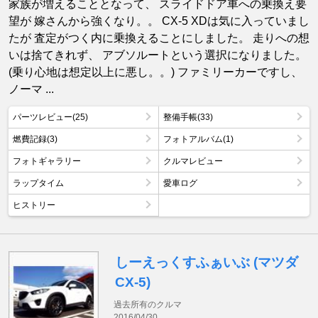
家族が増えることとなって、 スライドドア車への乗換え要
望が 嫁さんから強くなり。。 CX-5 XDは気に入っていまし
たが 査定がつく内に乗換えることにしました。 走りへの想
いは捨てきれず、 アブソルートという選択になりました。
(乗り心地は想定以上に悪し。。) ファミリーカーですし、
ノーマ ...
パーツレビュー(25)
整備手帳(33)
燃費記録(3)
フォトアルバム(1)
フォトギャラリー
クルマレビュー
ラップタイム
愛車ログ
ヒストリー
しーえっくすふぁいぶ (マツダ
CX-5)
過去所有のクルマ
2016/04/30