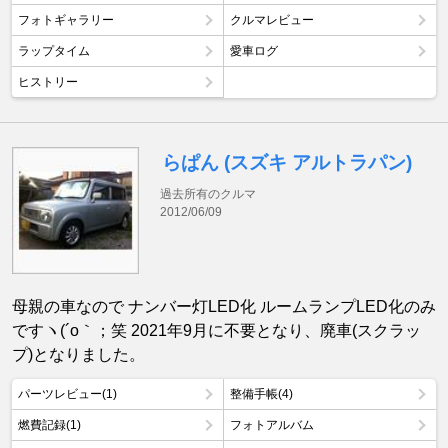
フォトギャラリー
クルマレビュー
ラップタイム
愛車ログ
ヒストリー
らぱん (スズキ アルトラパン)
過去所有のクルマ
2012/06/09
母親の車なので ナンバー灯LED化 ルームランプLED化のみ
ですヽ(´o｀；笑 2021年9月に不要となり、廃車(スクラッ
プ)となりました。
パーツレビュー(1)
整備手帳(4)
燃費記録(1)
フォトアルバム