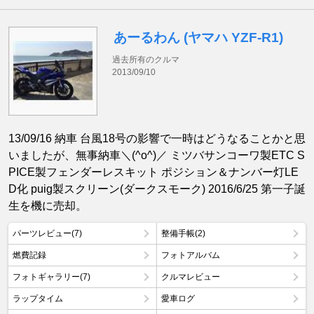
あーるわん (ヤマハ YZF-R1)
過去所有のクルマ
2013/09/10
13/09/16 納車 台風18号の影響で一時はどうなることかと思
いましたが、無事納車＼(^o^)／ ミツバサンコーワ製ETC S
PICE製フェンダーレスキット ポジション＆ナンバー灯LE
D化 puig製スクリーン(ダークスモーク) 2016/6/25 第一子誕
生を機に売却。
パーツレビュー(7)
整備手帳(2)
燃費記録
フォトアルバム
フォトギャラリー(7)
クルマレビュー
ラップタイム
愛車ログ