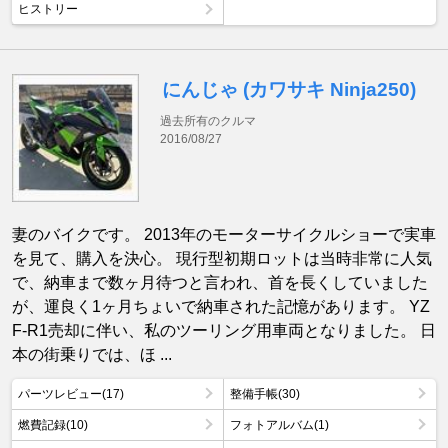
ヒストリー
にんじゃ (カワサキ Ninja250)
過去所有のクルマ
2016/08/27
妻のバイクです。 2013年のモーターサイクルショーで実車
を見て、購入を決心。 現行型初期ロットは当時非常に人気
で、納車まで数ヶ月待つと言われ、首を長くしていました
が、運良く1ヶ月ちょいで納車された記憶があります。 YZ
F-R1売却に伴い、私のツーリング用車両となりました。 日
本の街乗りでは、ほ ...
パーツレビュー(17)
整備手帳(30)
燃費記録(10)
フォトアルバム(1)