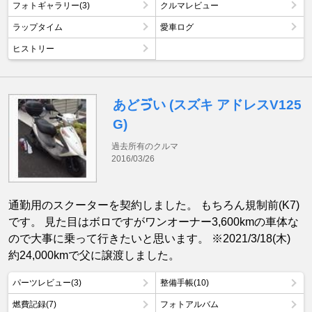
フォトギャラリー(3)
クルマレビュー
ラップタイム
愛車ログ
ヒストリー
あどゔい (スズキ アドレスV125
G)
過去所有のクルマ
2016/03/26
通勤用のスクーターを契約しました。 もちろん規制前(K7)
です。 見た目はボロですがワンオーナー3,600kmの車体な
ので大事に乗って行きたいと思います。 ※2021/3/18(木)
約24,000kmで父に譲渡しました。
パーツレビュー(3)
整備手帳(10)
燃費記録(7)
フォトアルバム