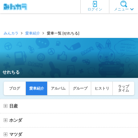
ログイン
メニュー
みんカラ
愛車紹介
愛車一覧 [せれちる]
せれちる
ラップ
ブログ
愛車紹介
アルバム
グループ
ヒストリ
タイム
日産
ホンダ
マツダ