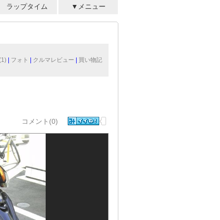
ラップタイム
▼メニュー
1)
|
フォト
|
クルマレビュー
|
買い物記
コメント(0)