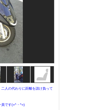
、二人の代わりに距離を請け負って
す(=^・^=)