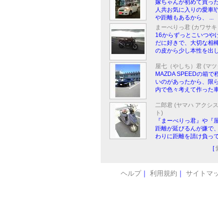
嫁ちゃんが初めて買っ
人共お気に入りの愛車!(^^
や距離もあるから、 ...
まーべりっ君 (カワサキ Z
16からずっとこいつや
だに好きで、大切な相棒
の皮から少し本性を出し .
屋七（やしち）君 (マツダ 
MAZDA SPEEDの箱
いのがあったから、限
内で色々考えて作った車 .
二郎君 (ヤマハ アクシ
ト)
『まーべりっ君』や『
距離が延びるんが嫌で
わりに距離を請け負ってく
[
ヘルプ
｜
利用規約
｜
サイトマ