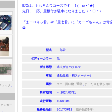
E/Oは、もちろんワコーズです！！(ゝω・´★)
先日、一応、屋根付き駐車になりました（＾◇＾）
『まーべりっ君』や『屋七君』に『カーゴちゃん』は青空
爆
型式
二郎君
ボディーカラー
黒
所有形態
過去所有のクルマ
車歴
通勤仕様（初スクーター）
属性
エコ
,
買い物
,
通勤
,
まったりお散歩♪(=^
チェック
]
所有期間
～ 2024/03/31
走行距離
40688km
ファンカー
最終給油日
2017/09/12
総件数(31件)