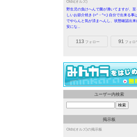
Olds(オルズ)
野生児の負けへんで菌が沸いてますが、至
しいお節介焼き (=^・^=;) 自分で出来る
でやらんと気が済まへんし、状態確認出来
安にな...
113
91
フォロー
フォロ
ユーザー内検索
掲示板
Olds(オルズ)の掲示板