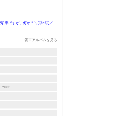
駐車ですが、何か？＼(◎o◎)／！
愛車アルバムを見る
・^=)☆