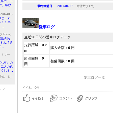
た車で、二
)! 年数
最終整備日
2017/04/17
総件数(11件)
XR400)
けど、未
！！ 羊
..
愛車ログ
RX-7)
直近20日間の愛車ログデータ
で程度の良
られた予算
走行距離：
0
k
..
購入金額：
0
円
m
ス トリー
給油回数：
0
整備回数：
0
回
屋七君』の
回
、二人の代
れる ...
愛車一覧
]
愛車ログ一覧
イイね！0件
ップ