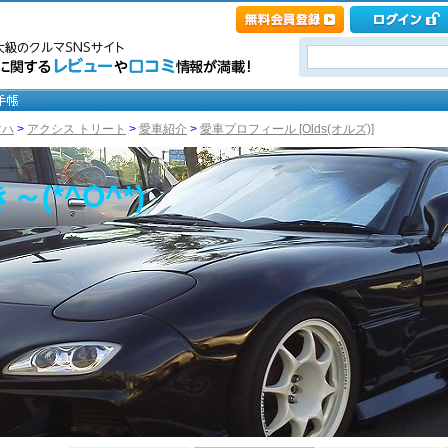
マハ
>
アクシス トリート
>
愛車紹介
>
愛車プロフィール [Olds(オルズ)]
(*^O^*)