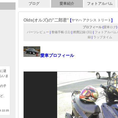
ブログ
愛車紹介
フォトアルバム
Olds(オルズ)の"二郎君"
[
]
ヤマハ アクシス トリート
プロフィール
(
愛車ログ
)
パーツレビュー
|
整備手帳 (11)
|
燃費記録 (31)
|
フォトアルバム (
録
|
ラップタイム
愛車プロフィール
に逆
らいま
の子
ど、
 22:35