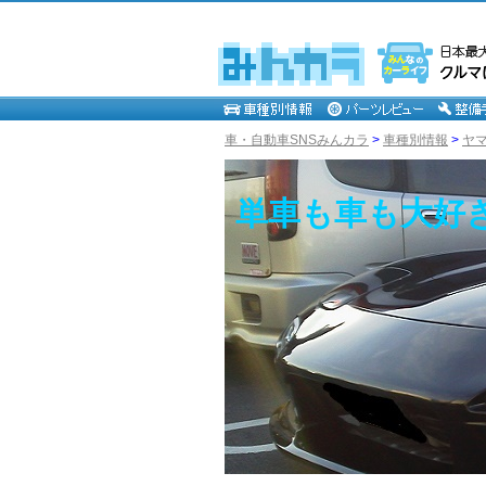
車・自動車SNSみんカラ
>
車種別情報
>
ヤ
単車も車も大好き～