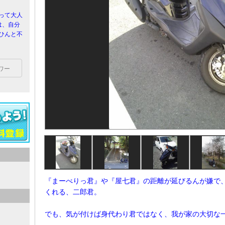
って大人
事は、自分
ひんと不
ワー
『まーべりっ君』や『屋七君』の距離が延びるんが嫌で
くれる、二郎君。
でも、気が付けば身代わり君ではなく、我が家の大切な一員で