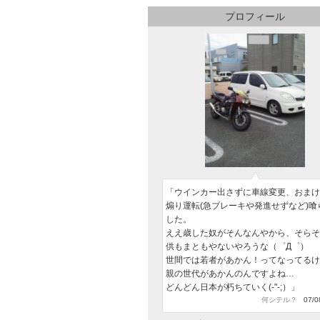
プロフィール
「ウインカー出さずに車線変更、おまけ
煽り運転(急ブレーキや発進せずなど)喰
した。
ええ歳した奴がそんなんやから、そらそ
供もまともやないやろうな（゜Д゜）
世間では若者があかん！ってなってるけ
親の世代があかんのんですよね…
どんどん日本が朽ちていく(-"-;）」
何シテル？
07/08