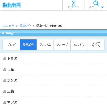
ログイン
メニュー
みんカラ
愛車紹介
愛車一覧 [＠Hongou]
＠Hongou
ラップ
ブログ
愛車紹介
アルバム
グループ
ヒストリ
タイム
トヨタ
日産
ホンダ
三菱
マツダ