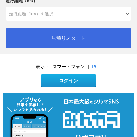
走行距離（km）
見積りスタート
表示：
スマートフォン
|
PC
ログイン