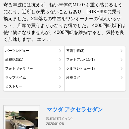
寄る年波には抗えず、軽い車体のMT-07も重く感じるよう
になり、近所しか乗らないこともあり、DUKE390に乗り
換えました。2年落ちの中古をワンオーナーの個人からゲ
ット、店頭で買うよりかなりお得でした。 4000回転以下は
使い物になりませんが、4000回転を維持すると、気持ち良
く加速します。 エン ...
パーツレビュー
整備手帳(3)
燃費記録(1)
フォトアルバム(1)
フォトギャラリー
クルマレビュー(1)
ラップタイム
愛車ログ
ヒストリー
マツダ アクセラセダン
現在所有(メイン)
2020/01/26