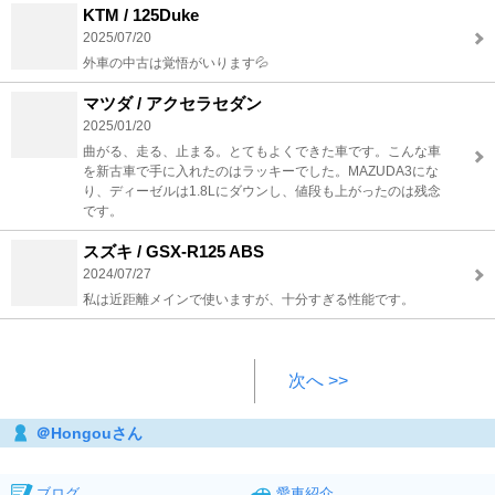
KTM / 125Duke
2025/07/20
外車の中古は覚悟がいります💦
マツダ / アクセラセダン
2025/01/20
曲がる、走る、止まる。とてもよくできた車です。こんな車
を新古車で手に入れたのはラッキーでした。MAZUDA3にな
り、ディーゼルは1.8Lにダウンし、値段も上がったのは残念
です。
スズキ / GSX-R125 ABS
2024/07/27
私は近距離メインで使いますが、十分すぎる性能です。
次へ >>
＠Hongouさん
ブログ
愛車紹介