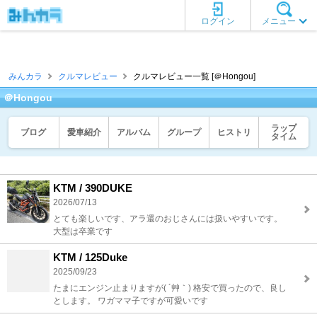
ログイン
メニュー
みんカラ
クルマレビュー
クルマレビュー一覧 [＠Hongou]
＠Hongou
ラップ
ブログ
愛車紹介
アルバム
グループ
ヒストリ
タイム
KTM / 390DUKE
2026/07/13
とても楽しいです、アラ還のおじさんには扱いやすいです。
大型は卒業です
KTM / 125Duke
2025/09/23
たまにエンジン止まりますが( ´艸｀) 格安で買ったので、良し
とします。 ワガママ子ですが可愛いです