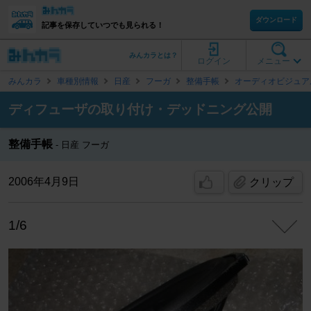
ダウンロード
記事を保存していつでも見られる！
みんカラとは？
ログイン
メニュー
みんカラ
車種別情報
日産
フーガ
整備手帳
オーディオビジュア
ディフューザの取り付け・デッドニング公開
整備手帳
日産 フーガ
2006年4月9日
クリップ
1/6