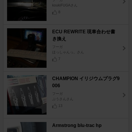
フーガ
koukiFUGAさん
8
ECU REWRITE 現車合わせ書
き換え
フーガ
ほっしゃんっ。さん
7
CHAMPION イリジウムプラグ9
006
フーガ
ぶうさんさん
13
Armstrong blu-trac hp