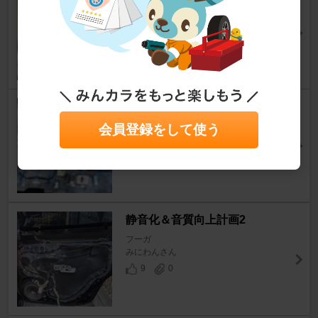
フーガ
みにわんさん
7
0
天井のデッドニング（その２）
フーガ
会員登録をして使う
がおちゃんさん
0
2
静音化＆音質向上計画2
フーガ
みにわんさん
9
0