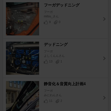
フーガデッドニング
フーガ
mitsu_さん
9
0
デッドニング
フーガ
よしくんんさん
13
1
静音化＆音質向上計画4
フーガ
みにわんさん
11
2