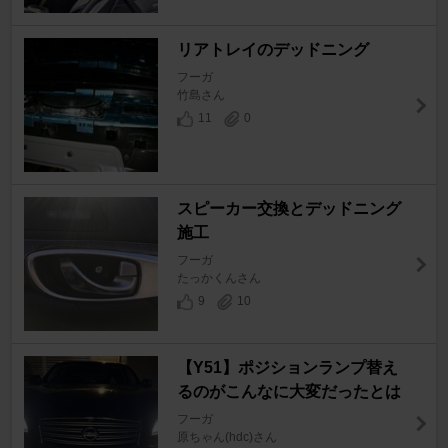
リアトレイのデッドニング
フーガ
竹島さん
11
0
スピーカー交換とデッドニング
施工
フーガ
たっかくんさん
9
10
【Y51】ポジションランプ替え
るのがこんなに大変だったとは
フーガ
原ちゃん(hdc)さん