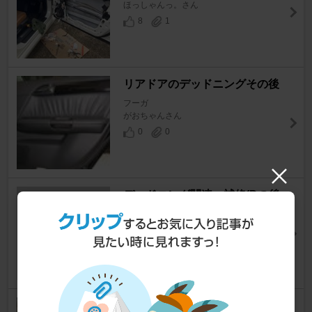
ほっしゃんっ。さん
8
1
リアドアのデッドニングその後
フーガ
がおちゃんさん
0
0
デッドニング関連…補修(Dの後
始末)
フーガ
イルみん～さん
0
0
静音化＆音質向上計画3