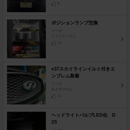
9
ポジションランプ交換
フーガ
くうたろーさん
12
v37スカイラインイルミ付きエ
ンブレム装着
フーガ
あさずけさん
12
ヘッドライトバルブLED化 D
2S