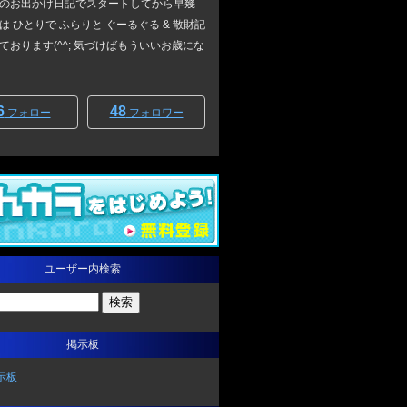
のお出かけ日記でスタートしてから早幾
は ひとりで ふらりと ぐーるぐる & 散財記
ております(^^; 気づけばもういいお歳にな
6
48
フォロー
フォロワー
ユーザー内検索
掲示板
示板