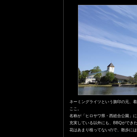
ネーミングライツという旗印の元、着
ここ。
名称が「ヒロサワ県・西総合公園」に
充実している以外にも、BBQができ
花はあまり植ってないので、散歩には