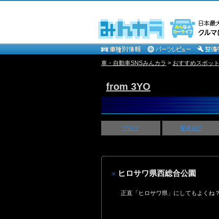
車・自動車SNSみんカラ
>
おすすめスポッ
from 3YO
ブログ
愛車紹介
ヒロサワ県西総合公園
正直「ヒロサワ県」にしてもよくね