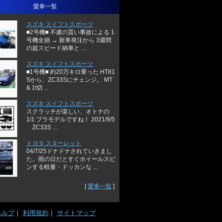
愛車一覧
スズキ スイフトスポーツ
■2号機■ 不慮の貰い事故による 1
号機全損 → 新車発注から 3週間
の超スピード納車と ...
スズキ スイフトスポーツ
■1号機■ 約20万キロ乗った HT81
Sから、ZC33Sにチェンジ。 MT
& 1t切 ...
スズキ スイフトスポーツ
スクラッチが楽しい、オトナの
1/1 プラモデルですね！ 2021/9/5
ZC33S ...
トヨタ スターレット
04/7/25ドナドナされていきまし
た。雨の日だとすぐホイールスピ
ンする軽量・ドッカンな ...
[
愛車一覧
]
ヘルプ
｜
利用規約
｜
サイトマップ