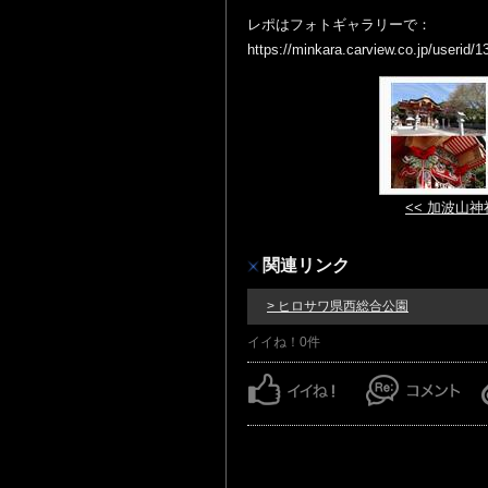
レポはフォトギャラリーで：
https://minkara.carview.co.jp/userid
<< 加波山神
関連リンク
> ヒロサワ県西総合公園
イイね！0件