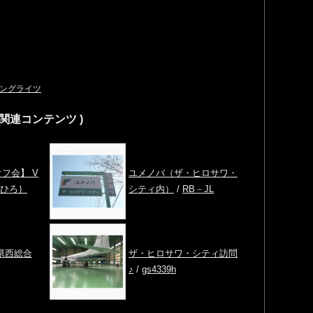
ングライツ
の関連コンテンツ )
フ会】 V
ユメノバ（ザ・ヒロサワ・
ひろ｝
シティ内）
/
RB－JL
県西総合
ザ・ヒロサワ・シティ訪問
♪
/
gs4339h