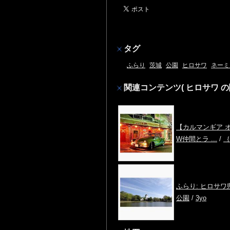
タグ
ふらり
茨城
公園
ヒロサワ
ネーミ
関連コンテンツ
( ヒロサワ 
【カルマンギア オ
W仲間とラ ...
/
｛
ふらり: ヒロサワ
公園
/
3yo