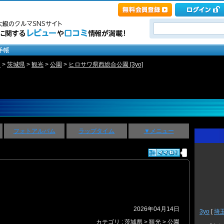
ト
>
茨城県
>
観光
>
公園
>
ヒロサワ県西総合公園 [3yo]
フォトアルバム
ラップタイム
▼メニュー
？
2026年04月14日
3yo
[
埼
カテゴリ :
茨城県
>
観光
>
公園