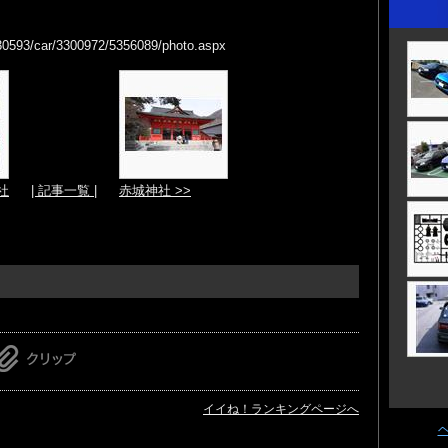
/130593/car/3300972/5356089/photo.aspx
社
| 記事一覧 |
赤城神社 >>
イイね！ランキングページへ