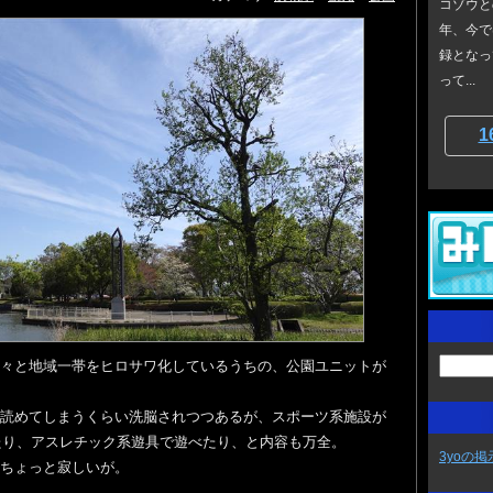
コゾウと
年、今で
録となっ
って...
1
々と地域一帯をヒロサワ化しているうちの、公園ユニットが
読めてしまうくらい洗脳されつつあるが、スポーツ系施設が
たり、アスレチック系遊具で遊べたり、と内容も万全。
3yoの掲
ちょっと寂しいが。