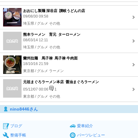
おおにし製麺 深谷店 讃岐うどんの店
09/08/30 09:58
埼玉県 / グルメ その他
熊本ラーメン 育元 ターローメン
08/03/14 12:11
埼玉県 / グルメ その他
蘭州拉麺 馬子禄 馬子禄 牛肉面
18/10/16 21:59
東京都 / グルメ ラーメン
元祖まぐろラーメン本店 醤油まぐろラーメン
05/12/07 00:06
1
東京都 / グルメ その他
nino8446さん
ブログ
愛車紹介
整備手帳
パーツレビュー