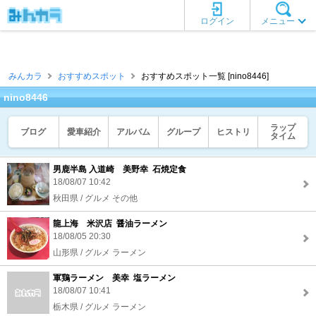
ログイン
メニュー
みんカラ
おすすめスポット
おすすめスポット一覧 [nino8446]
nino8446
ラップ
ブログ
愛車紹介
アルバム
グループ
ヒストリ
タイム
男鹿半島 入道崎 美野幸 石焼定食
18/08/07 10:42
秋田県 / グルメ その他
龍上海 米沢店 醤油ラーメン
18/08/05 20:30
山形県 / グルメ ラーメン
軍鶏ラーメン 美幸 塩ラーメン
18/08/07 10:41
栃木県 / グルメ ラーメン