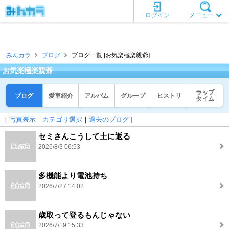
ログイン
メニュー
みんカラ
ブログ
ブログ一覧 [お気楽極楽親爺]
お気楽極楽親爺
ラップ
ブログ
愛車紹介
アルバム
グループ
ヒストリ
タイム
[
写真表示
｜
カテゴリ選択
｜
過去のブログ
]
セミさんこうして土に返る
2026/8/3 06:53
多機能より電池持ち
2026/7/27 14:02
歳取って登るもんじゃない
2026/7/19 15:33