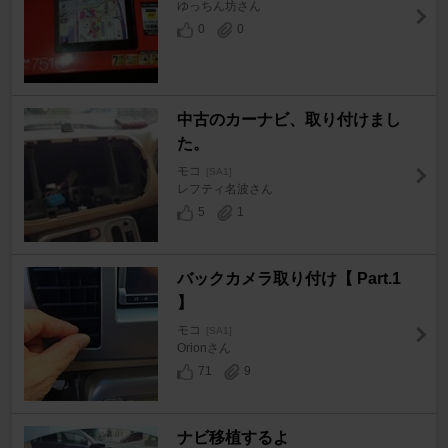
ゆっちん坊さん
0
0
中古のカーナビ、取り付けまし
た。
モコ
[SA1]
レフティ名波さん
5
1
バックカメラ取り付け【 Part.1
】
モコ
[SA1]
Orionさん
71
9
ナビ移植するよ