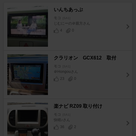
いんちあっぷ
モコ
[SA1]
じむにーの＠親方さん
4
0
クラリオン GCX612 取付
モコ
[SA1]
＠Hongouさん
23
0
楽ナビ RZ09 取り付け
モコ
[SA1]
快晴♪さん
36
2