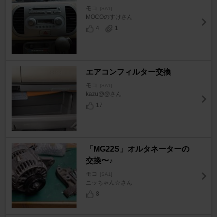
モコ
[SA1]
MOCOのすけさん
4
1
エアコンフィルター交換
モコ
[SA1]
kazu@@さん
17
「MG22S」オルタネーターの
交換〜♪
モコ
[SA1]
ニッちゃん☆さん
8