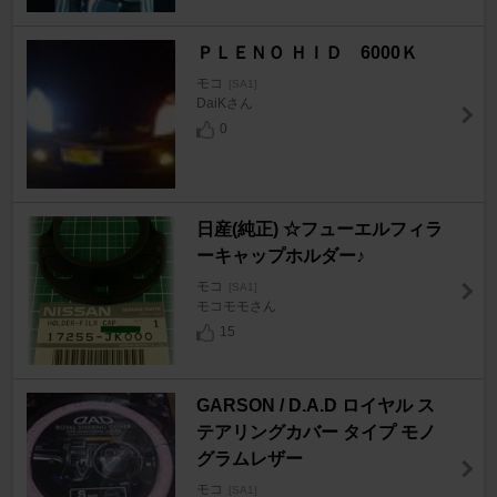
ＰＬＥＮＯ ＨＩＤ 6000Ｋ
モコ
[SA1]
DaiKさん
0
日産(純正) ☆フューエルフィラ
ーキャップホルダー♪
モコ
[SA1]
モコモモさん
15
GARSON / D.A.D ロイヤル ス
テアリングカバー タイプ モノ
グラムレザー
モコ
[SA1]