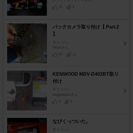
ホワイトＲＩＤＥＲさん
31
2
バックカメラ取り付け【 Part.2
】
モコ
[SA1]
Orionさん
67
12
KENWOOD MDV-D402BT取り
付け
モコ
[SA1]
kappaturboさん
3
4
なびくっついた。
モコ
[SA1]