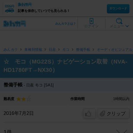
ダウンロード
記事を保存していつでも見られる！
みんカラとは？
ログイン
メニュー
みんカラ
車種別情報
日産
モコ
整備手帳
オーディオビジュアル
☆ モコ（MG22S）ナビゲーション取替（NVA-
HD1780FT→NX30）
整備手帳
日産 モコ [SA1]
難易度
作業時間
1時間以内
2016年7月2日
クリップ
1/8