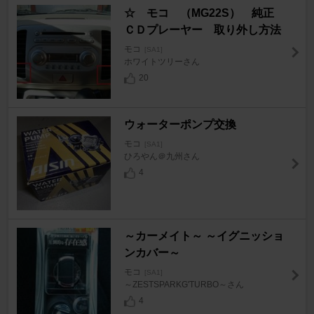
☆ モコ （MG22S） 純正
ＣＤプレーヤー 取り外し方法
モコ
[SA1]
ホワイトツリーさん
20
ウォーターポンプ交換
モコ
[SA1]
ひろやん＠九州さん
4
～カーメイト～ ～イグニッショ
ンカバー～
モコ
[SA1]
～ZESTSPARKG'TURBO～さん
4