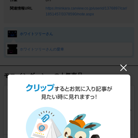
作業
DIY
関連情報URL
https://minkara.carview.co.jp/userid/1376897/car/
1851457/3378590/note.aspx
ホワイトツリーさん
ホワイトツリーさんの愛車
モコ インダッシュ の人気商品
KENWOOD
MDV-L407
カーナビ > インダッシュ