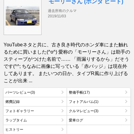
モーリーさん (ホンダ ビート)
過去所有のクルマ
2019/11/03
YouTubeネタと共に、古き良き時代のホンダ車にまた触れ
るために買いました(^o^) 愛称の「モーリーさん」は助手の
スティーブがつけた名前で…… 「雨漏りするから」だそう
です(^^; ちなみに画像に写っている「赤バッジ」は現在外
してあります。 またいつの日か、タイプR風に作り上げる
ことが出来 ...
パーツレビュー(3)
整備手帳(17)
燃費記録
フォトアルバム(1)
フォトギャラリー
クルマレビュー(3)
ラップタイム
愛車ログ
ヒストリー