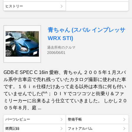
ヒストリー
青ちゃん (スバル インプレッサ
WRX STI)
過去所有のクルマ
2006/06/01
GDB-E SPEC C 16in 愛称、青ちゃん ２００５年１月スバ
ル系中古車店で売れ残っていたカタログ撮影に使われた車
です。１６ｉｎ仕様だけあって走る以外は本当に何も付い
ていませんでした(^^； ＤＩＹでコツコツと街乗り＆ファ
ミリーカーに出来るよう仕立てていきました。 しかし２０
０５年８月、庭 ...
パーツレビュー
整備手帳
燃費記録
フォトアルバム