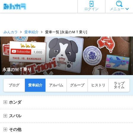
ログイン
メニュー
みんカラ
愛車紹介
愛車一覧 [永遠のＭＴ乗り]
永遠のＭＴ乗り
ラップ
ブログ
愛車紹介
アルバム
グループ
ヒストリ
タイム
ホンダ
スバル
その他