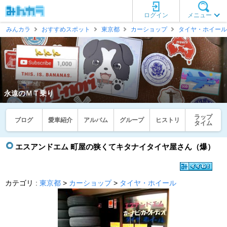
ログイン
メニュー
みんカラ
おすすめスポット
東京都
カーショップ
タイヤ・ホイール
永遠のＭＴ乗り
ラップ
ブログ
愛車紹介
アルバム
グループ
ヒストリ
タイム
エスアンドエム 町屋の狭くてキタナイタイヤ屋さん（爆）
カテゴリ :
東京都
>
カーショップ
>
タイヤ・ホイール