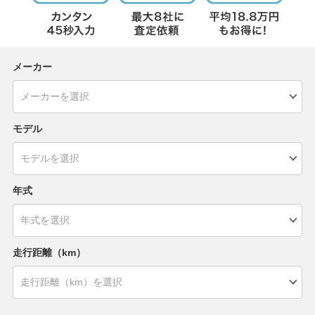
メーカー
モデル
年式
走行距離（km）