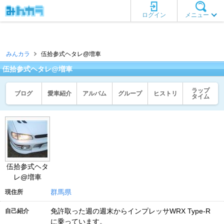
ログイン
メニュー
みんカラ
伍拾参式ヘタレ@増車
伍拾参式ヘタレ@増車
ラップ
ブログ
愛車紹介
アルバム
グループ
ヒストリ
タイム
伍拾参式ヘタ
レ@増車
群馬県
現住所
免許取った週の週末からインプレッサWRX Type-R
自己紹介
に乗っています。