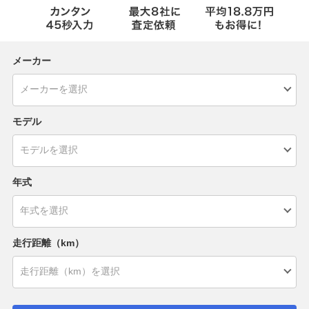
メーカー
モデル
年式
走行距離（km）