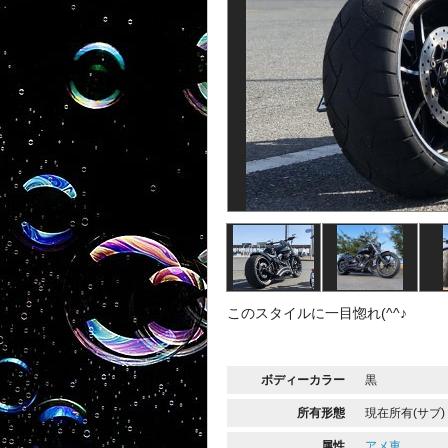
このスタイルに一目惚れ(^^♪
ボディーカラー
黒
所有形態
現在所有(サブ)
属性
アメ車