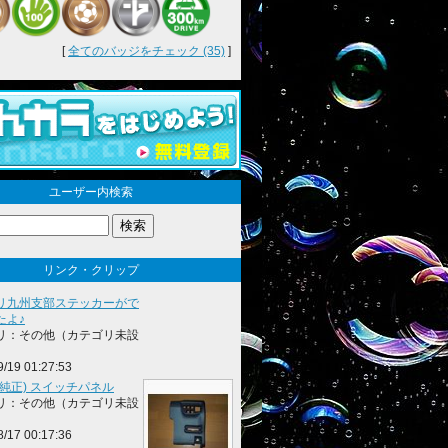
[
全てのバッジをチェック (35)
]
ユーザー内検索
リンク・クリップ
リ九州支部ステッカーがで
たよ♪
リ：その他（カテゴリ未設
9/19 01:27:53
(純正) スイッチパネル
リ：その他（カテゴリ未設
8/17 00:17:36