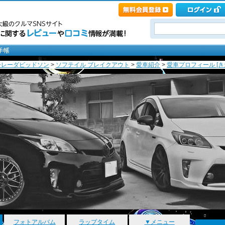
ーレーダビッドソン
>
ソフテイル ブレイクアウト
>
愛車紹介
>
愛車プロフィール [き
フォトアルバム
ラップタイム
▼メニュー