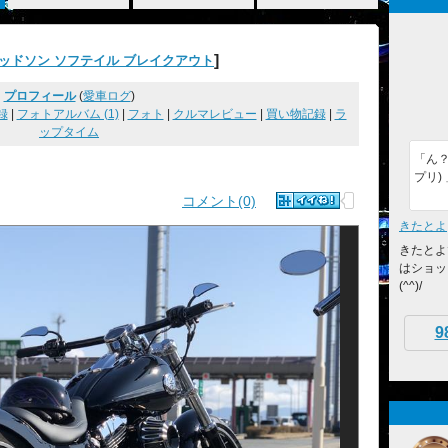
]
ッドソン ソフテイル ブレイクアウト
プロフィール
(
愛車ログ
)
録
|
フォトアルバム (1)
|
フォト
|
クルマレビュー
|
買い物記録
|
ラ
ップタイム
「ん
プリ)
コメント(0)
きたとよ
きたとよ
はショッ
(^^)/
9