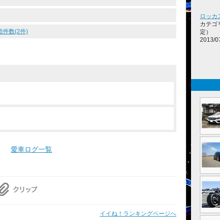
ロッカ
カテゴ
総件数(2件)
定）
2013/0
愛車ログ一覧
イイね！ランキングページへ