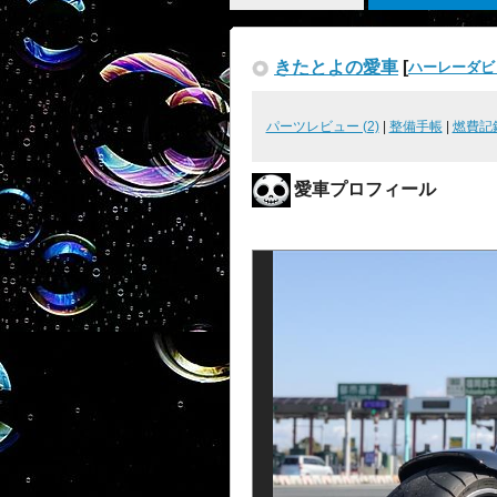
きたとよの愛車
[
ハーレーダビ
パーツレビュー (2)
|
整備手帳
|
燃費記
愛車プロフィール