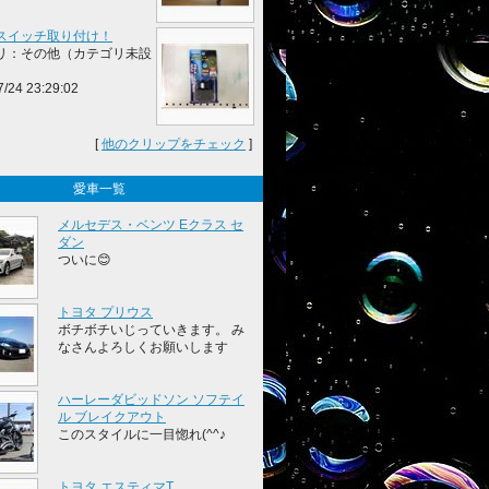
スイッチ取り付け！
リ：その他（カテゴリ未設
7/24 23:29:02
[
他のクリップをチェック
]
愛車一覧
メルセデス・ベンツ Eクラス セ
ダン
ついに😊
トヨタ プリウス
ボチボチいじっていきます。 み
なさんよろしくお願いします
ハーレーダビッドソン ソフテイ
ル ブレイクアウト
このスタイルに一目惚れ(^^♪
トヨタ エスティマT