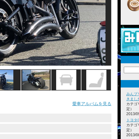
みんプ
きまし
愛車アルバムを見る
カテゴ
定）
2013/0
トヨタ
カテゴ
定）
2013/0