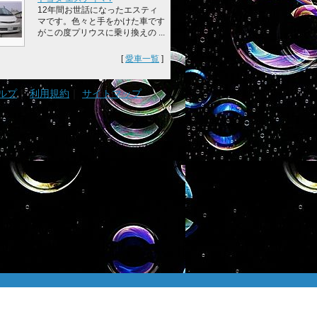
12年間お世話になったエスティ
マです。色々と手をかけた車です
がこの度プリウスに乗り換えの ...
[
愛車一覧
]
ルプ
｜
利用規約
｜
サイトマップ