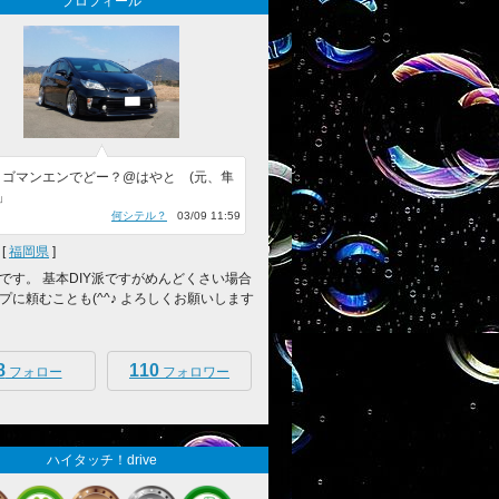
プロフィール
？ゴマンエンでどー？@はやと (元、隼
 」
何シテル？
03/09 11:59
[
福岡県
]
です。 基本DIY派ですがめんどくさい場合
プに頼むことも(^^♪ よろしくお願いします
8
110
フォロー
フォロワー
ハイタッチ！drive