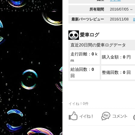
所有期間
2016/07/05 ～
最新パーツレビュー
2016/11/08
愛車ログ
直近20日間の愛車ログデータ
走行距離：
0
k
購入金額：
0
円
m
給油回数：
0
整備回数：
0
回
回
イイね！0件