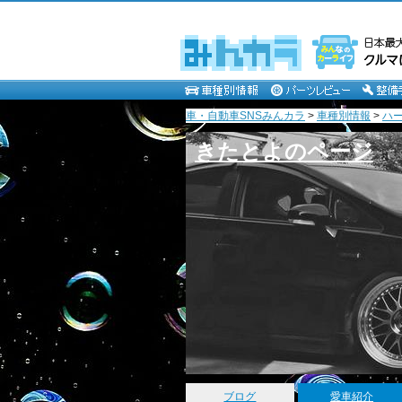
車・自動車SNSみんカラ
>
車種別情報
>
ハ
きたとよのページ
ブログ
愛車紹介