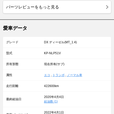
パーツレビューをもっと見る
愛車データ
グレード
DX ディーゼル(MT_1.4)
型式
KP-NLP51V
所有形態
現在所有(サブ)
属性
エコ
,
トランポ
,
ノーマル車
走行距離
422600km
2020年4月4日
最終給油日
給油数 (1)
2022年4月1日