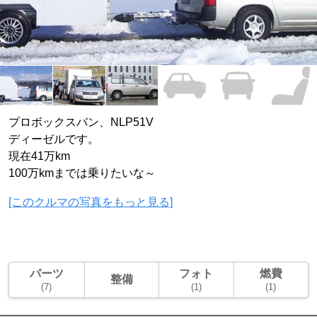
プロボックスバン、NLP51V
ディーゼルです。
現在41万km
100万kmまでは乗りたいな～
[このクルマの写真をもっと見る]
パーツ
フォト
燃費
整備
(7)
(1)
(1)