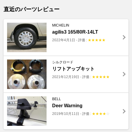
直近のパーツレビュー
MICHELIN
agilis3 165/80R-14LT
2022年4月1日
-
評価 :
★
★
★
★
★
シルクロード
リフトアップキット
2021年12月19日
-
評価 :
★
★
★
★
★
BELL
Deer Warning
2019年10月11日
-
評価 :
★
★
★
★
☆