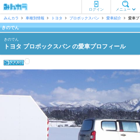
ログイン
メニュー
みんカラ
車種別情報
トヨタ
プロボックスバン
愛車紹介
愛車プ
きのでん
きのでん
トヨタ プロボックスバン の愛車プロフィール