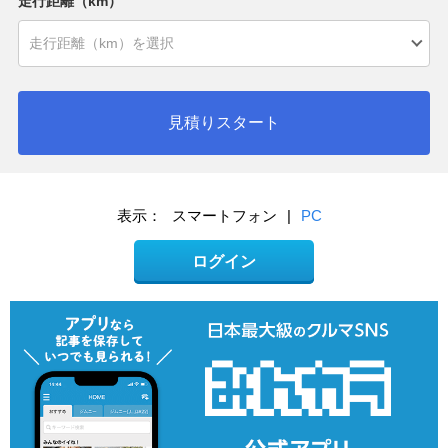
走行距離（km）
見積りスタート
表示：
スマートフォン
|
PC
ログイン