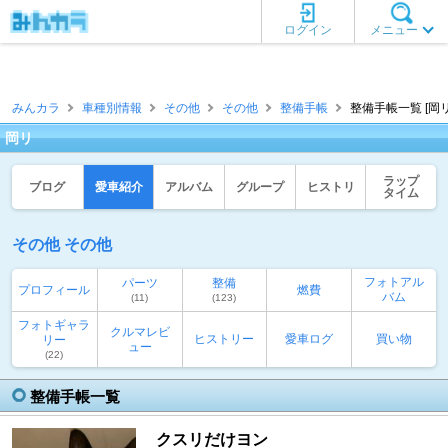
ログイン
メニュー
みんカラ
車種別情報
その他
その他
整備手帳
整備手帳一覧 [岡リ
岡リ
ラップ
ブログ
愛車紹介
アルバム
グループ
ヒストリ
タイム
その他 その他
フォトアル
パーツ
整備
プロフィール
燃費
バム
(11)
(123)
フォトギャラ
クルマレビ
ヒストリー
愛車ログ
買い物
リー
ュー
(22)
整備手帳一覧
クスリだけヨン