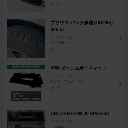
52
プリウス パンク修理 (ODO65,7
00km)
プリウス
[30系]
ジン@横浜さん
3
不明 ダッシュボードマット
プリウス
[30系]
わかまっつぁん！さん
50
CRUZARD 0W-20 SP/GF6A
プリウス
[30系]
masmasさん