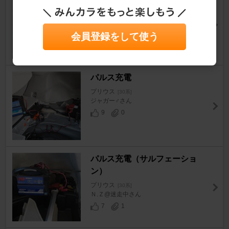
プリウス
[30系]
SIRVAさん
32
6
会員登録をして使う
パルス充電
プリウス
[30系]
ジャガー♂さん
9
0
パルス充電（サルフェーショ
ン）
プリウス
[30系]
Ｎ.Ｚ@迷走中さん
7
1