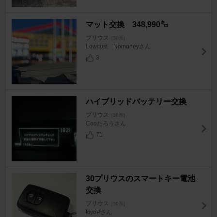
マット交換 348,990㌔
プリウス
[30系]
Lowcost Nomoneyさん
3
ハイブリッドバッテリー交換
プリウス
[30系]
Cooたろうさん
71
30プリウスのスマートキー電池
交換
プリウス
[30系]
kiyoPさん