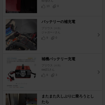
su-giさん
10
0
バッテリーの補充電
プリウス
[30系]
ジャガー♂さん
9
0
補機バッテリー充電
プリウス
[30系]
swj21さん
8
3
またまた久しぶりに乗ろうとし
たら