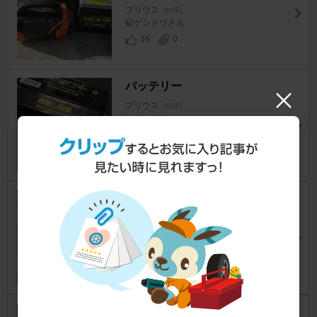
プリウス
[30系]
碇ゲンドウさん
16
0
バッテリー
プリウス
[30系]
be-toyさん
8
0
補機バッテリーは計画的に‥
プリウス
[30系]
タイゾーズさん
16
0
バッテリーリフレッシュ！