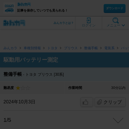
ダウンロード
記事を保存していつでも見られる！
みんカラとは？
ログイン
メニュー
みんカラ
車種別情報
トヨタ
プリウス
整備手帳
電装系
バッ
駆動用バッテリー測定
整備手帳
トヨタ プリウス [30系]
難易度
作業時間
30分以内
2024年10月3日
クリップ
1/5