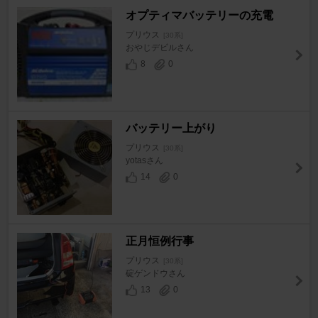
オプティマバッテリーの充電
プリウス
[30系]
おやじデビルさん
8
0
バッテリー上がり
プリウス
[30系]
yotasさん
14
0
正月恒例行事
プリウス
[30系]
碇ゲンドウさん
13
0