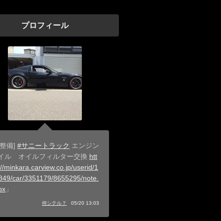
プロフィール
[整備]
#サニートラック
エンジン
イル オイルフィルター交換
htt
//minkara.carview.co.jp/userid/1
849/car/3351179/8655295/note.
px
」
何シテル？
05/20 13:03