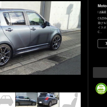
Moto
[
大阪府
C6Z0
遊び＆
イスポ 
C...