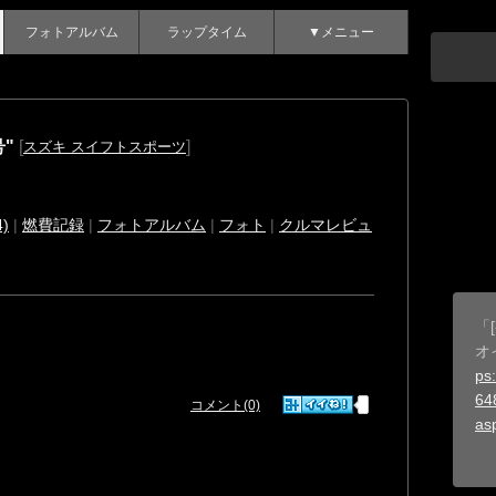
フォトアルバム
ラップタイム
▼メニュー
号"
[
]
スズキ スイフトスポーツ
)
|
燃費記録
|
フォトアルバム
|
フォト
|
クルマレビュ
「
オ
ps:
64
コメント(0)
as