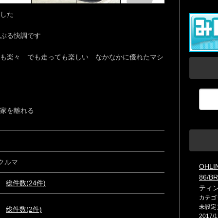
した
ぶる快調です
も楽々 でも走っても楽しい なかなかに優れたマシ
家を離れる
クルマ
OHLI
86/
総件数(24件)
ティ
カテゴ
未設定
総件数(2件)
2017/1