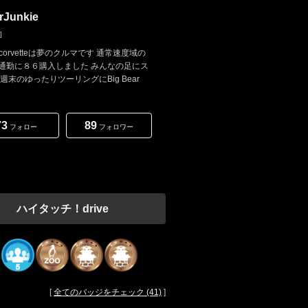
rJunkie
]
6corvetteは夢のクルマです 通常速度域の
通勤に８６購入しました みんなの足にス
週末のゆったりツーリングにBig Bear
73
89
フォロー
フォロワー
ハイタッチ！drive
[
全てのバッジをチェック (41)
]