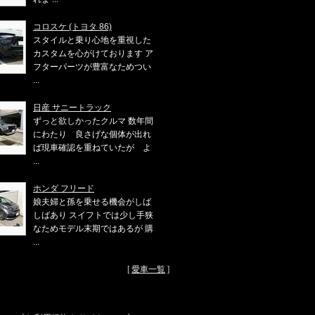
コロスケ (トヨタ 86)
スタイルと乗り心地を重視した
カスタムを心がけております ア
フターパーツが豊富なためつい
...
日産 サニートラック
ずっと欲しかったクルマ 数年間
にわたり 良さげな個体が出れ
ば現車確認を重ねていたが よ
...
ホンダ フリード
娘夫婦と孫を乗せる機会がしば
しばあり スイフトでは少し手狭
なためモデル末期ではあるが 購
...
[
愛車一覧
]