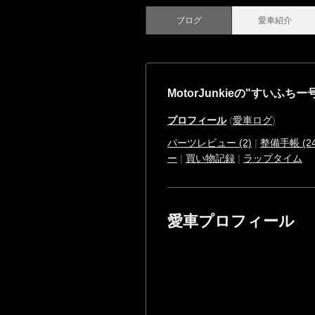
ブログ
愛車紹介
MotorJunkieの"すいふちー
プロフィール
(
愛車ログ
)
パーツレビュー (2)
|
整備手帳 (24
ー
|
買い物記録
|
ラップタイム
愛車プロフィール