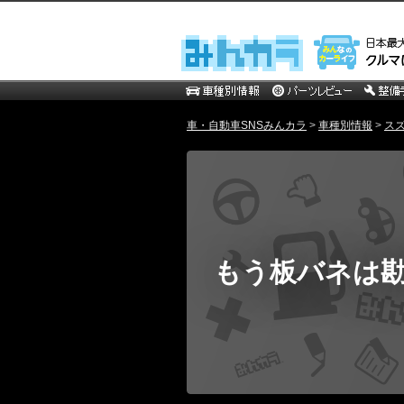
車・自動車SNSみんカラ
>
車種別情報
>
ス
もう板バネは