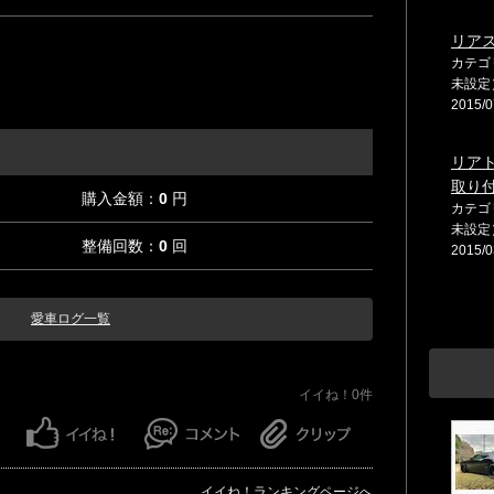
リア
カテゴ
未設定
2015/0
リア
取り
購入金額：
0
円
カテゴ
未設定
整備回数：
0
回
2015/0
愛車ログ一覧
イイね！0件
イイね！ランキングページへ