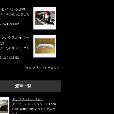
スタビリンク調整
リ：その他（カテゴリ
）
7/24 16:24:02
トランクスポイラー
付け
リ：その他（カテゴリ
）
3/13 01:31:53
[
他のクリップをチェック
]
愛車一覧
ダッジ チャレンジャー
ダッジ チャレンジャー RT sca
tpack widebody ようやく納車さ
れま ...