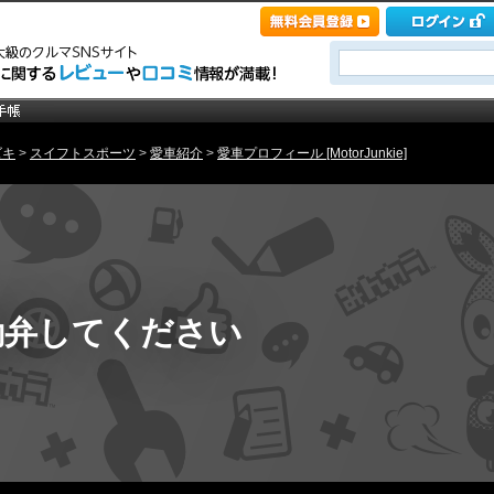
ズキ
>
スイフトスポーツ
>
愛車紹介
>
愛車プロフィール [MotorJunkie]
勘弁してください