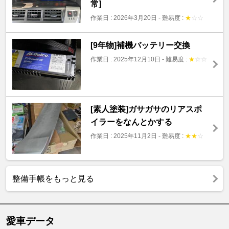
常]
作業日 : 2026年3月20日
-
難易度 :
★
☆
☆
[9年物]補機バッテリー交換
作業日 : 2025年12月10日
-
難易度 :
★
☆
☆
[素人塗装]ガサガサのリアスポ
イラーをなんとかする
作業日 : 2025年11月2日
-
難易度 :
★
★
☆
整備手帳をもっと見る
愛車データ