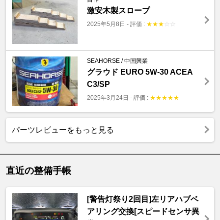
激安木製スロープ
2025年5月8日
-
評価 :
★
★
★
☆
☆
SEAHORSE / 中国興業
グラウド EURO 5W-30 ACEA
C3/SP
2025年3月24日
-
評価 :
★
★
★
★
★
パーツレビューをもっと見る
直近の整備手帳
[警告灯祭り2回目]左リアハブベ
アリング交換[スピードセンサ異