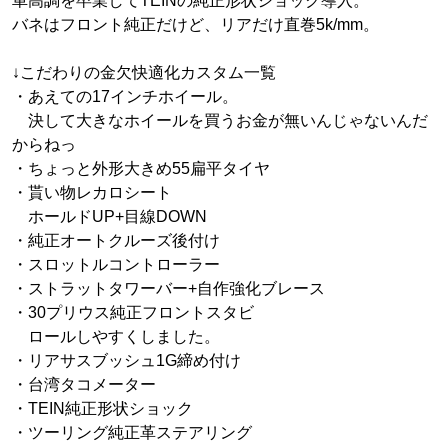
車高調を卒業してTEINの純正形状ショック導入。
バネはフロント純正だけど、リアだけ直巻5k/mm。
↓こだわりの金欠快適化カスタム一覧
・あえての17インチホイール。
決して大きなホイールを買うお金が無いんじゃないんだ
からねっ
・ちょっと外形大きめ55扁平タイヤ
・貰い物レカロシート
ホールドUP+目線DOWN
・純正オートクルーズ後付け
・スロットルコントローラー
・ストラットタワーバー+自作強化ブレース
・30プリウス純正フロントスタビ
ロールしやすくしました。
・リアサスブッシュ1G締め付け
・台湾タコメーター
・TEIN純正形状ショック
・ツーリング純正革ステアリング