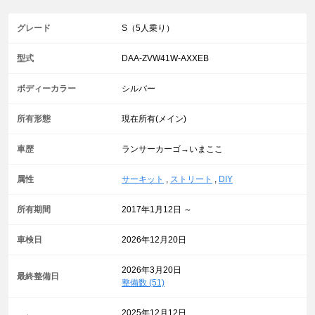
グレード
S（5人乗り）
型式
DAA-ZVW41W-AXXEB
ボディーカラー
シルバー
所有形態
現在所有(メイン)
車歴
ランサーカーゴ→いまここ
属性
サーキット
,
ストリート
,
DIY
所有期間
2017年1月12日 ～
車検日
2026年12月20日
2026年3月20日
最終整備日
整備数 (51)
2025年12月12日