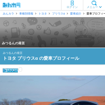
ログイン
メニュー
みんカラ
車種別情報
トヨタ
プリウスα
愛車紹介
愛車プロフィー
みつるんの発言
みつるんの発言
トヨタ プリウスα の愛車プロフィール