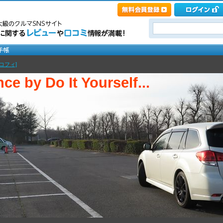
コフィ]
ce by Do It Yourself...