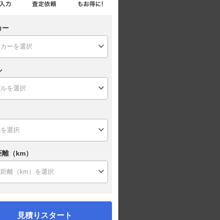
カー
ル
距離（km）
見積りスタート