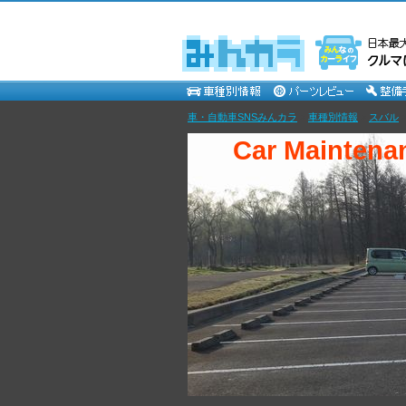
車・自動車SNSみんカラ
>
車種別情報
>
スバル
Car Maintenan