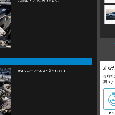
配線類、ベルトが外れました。
あな
オルタネーター本体が外されました。
複数社
調べよ