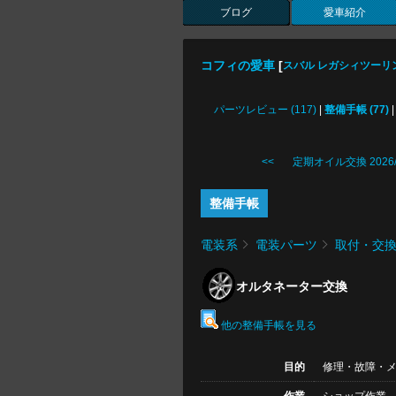
ブログ
愛車紹介
コフィの愛車
[
スバル レガシィツーリ
パーツレビュー (117)
|
整備手帳 (77)
<< 定期オイル交換 2026/
整備手帳
電装系
電装パーツ
取付・交
オルタネーター交換
他の整備手帳を見る
目的
修理・故障・