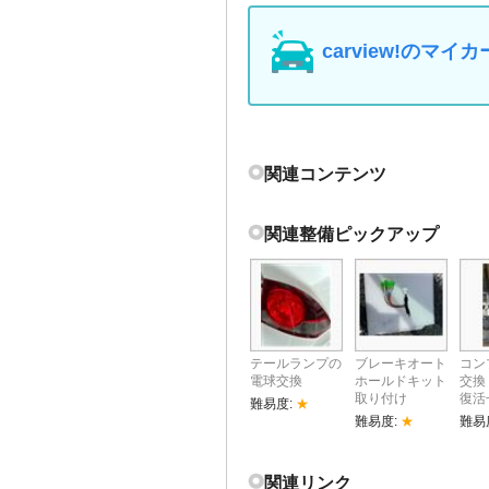
carview!の
関連コンテンツ
関連整備ピックアップ
テールランプの
ブレーキオート
コン
電球交換
ホールドキット
交換
取り付け
復活
難易度:
★
難易度:
★
難易
関連リンク