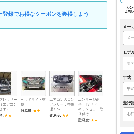
マイカー登録でお得なクーポンを獲得しよう
メー
モデ
年式
プレッサー
ヘッドライト交
エアコンのコン
エンラージ商
走行
（エアコン
換
デンサー交換修
事 TV ナビ
せず）
理👨‍🔧
キャンセラー取
難易度:
★★
り付け
度:
★★
難易度:
★★
難易度:
★★