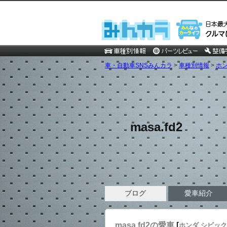
車・自動車SNSみんカラ
>
車種別情報
>
ホ
masa.fd2
ブログ
愛車紹介
masa.fd2の愛車
[
ホンダ シビッ