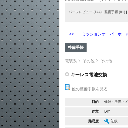
パーツレビュー (144)
|
整備手帳 (81)
|
<< ミッションオーバーホー
整備手帳
電装系
その他
その他
キーレス電池交換
他の整備手帳を見る
目的
修理・故障・
作業
DIY
難易度
初級