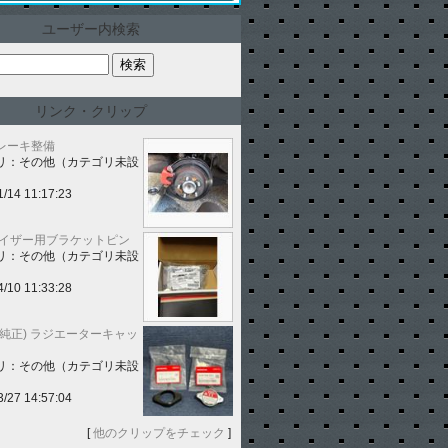
ユーザー内検索
リンク・クリップ
レーキ整備
リ：その他（カテゴリ未設
1/14 11:17:23
バイザー用ブラケットピン
リ：その他（カテゴリ未設
4/10 11:33:28
(純正) ラジエーターキャッ
リ：その他（カテゴリ未設
3/27 14:57:04
[
他のクリップをチェック
]