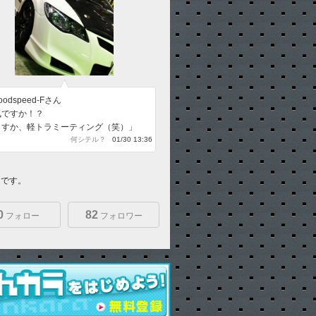
odspeed-Fさん
気ですか！？
ますか、軽トラミーティング（笑）」
何シテル？
01/30 13:36
2
d2です。
0
82
フォロー
フォロワー