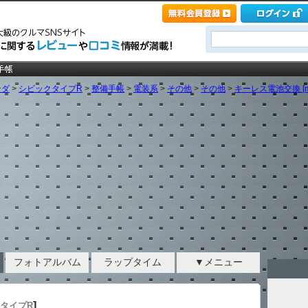
ンダ
>
シビックタイプR
>
整備手帳
>
電装系
>
その他
>
その他
>
キーレス電池交換 [mas
フォトアルバム
ラップタイム
▼メニュー
]
クタイプR