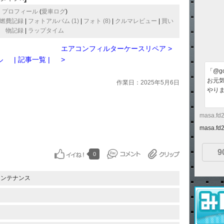
プロフィール
(
愛車ログ
)
燃費記録
|
フォトアルバム (1)
|
フォト (8)
|
クルマレビュー
|
買い
物記録
|
ラップタイム
エアコンフィルターケースリペア >
ル
| 記事一覧 |
>
「@go
お元
作業日：2025年5月6日
やり
masa.fd
masa.f
9
0
メンテナンス