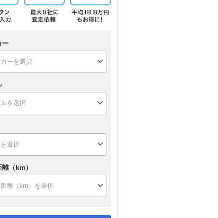
カー
ル
距離（km）