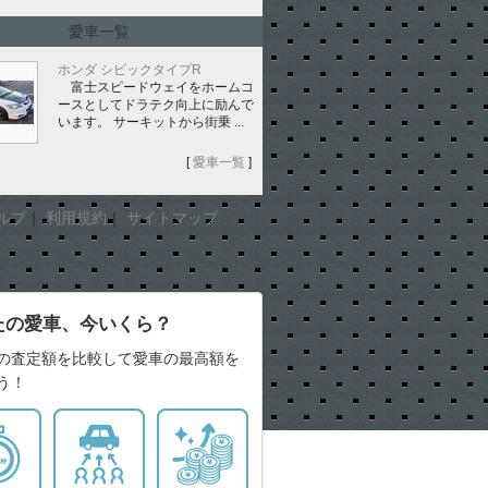
愛車一覧
ホンダ シビックタイプR
富士スピードウェイをホームコ
ースとしてドラテク向上に励んで
います。 サーキットから街乗 ...
[
愛車一覧
]
ルプ
｜
利用規約
｜
サイトマップ
たの愛車、今いくら？
の査定額を比較して愛車の最高額を
う！