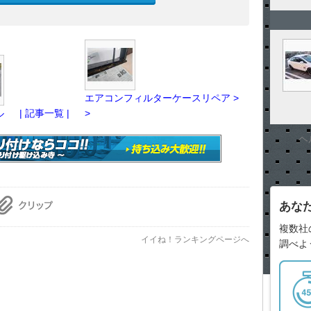
エアコンフィルターケースリペア >
ル
| 記事一覧 |
>
ヘ
あな
複数社
イイね！ランキングページへ
調べよ