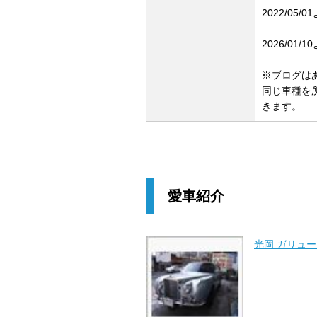
2022/0
2026/0
※ブログは
同じ車種を
きます。
愛車紹介
光岡 ガリュー