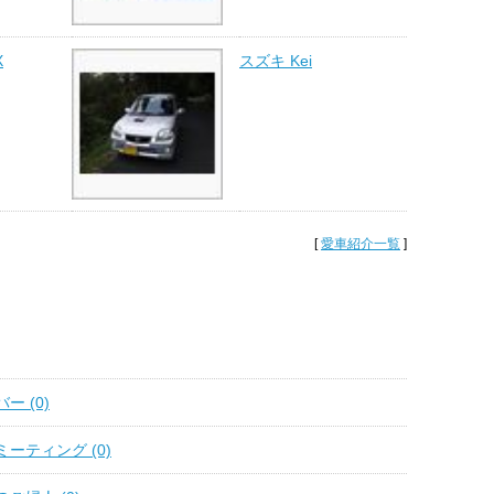
X
スズキ Kei
[
愛車紹介一覧
]
ー (0)
ーティング (0)