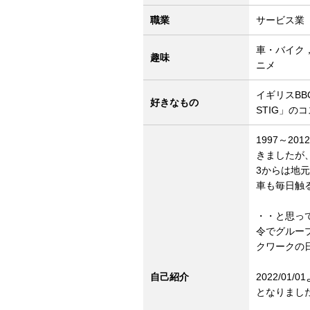
職業
サービス業
車・バイク
趣味
ニメ
イギリスBB
好きなもの
STIG」の
1997～2
きましたが
3からは地
車も毎日触
・・と思っ
令でグルー
クワークの
自己紹介
2022/0
となりまし