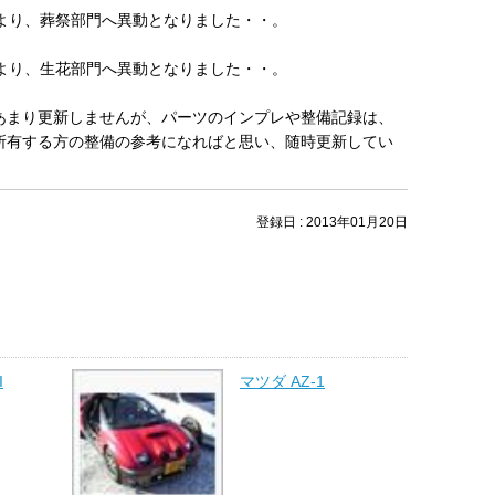
5/01より、葬祭部門へ異動となりました・・。
1/10より、生花部門へ異動となりました・・。
あまり更新しませんが、パーツのインプレや整備記録は、
所有する方の整備の参考になればと思い、随時更新してい
登録日 : 2013年01月20日
I
マツダ AZ-1