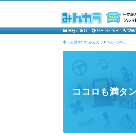
車・自動車SNSみんカラ
>
わかばやし、
ココロも満タ