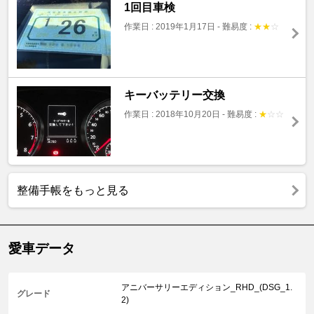
1回目車検
作業日 : 2019年1月17日
-
難易度 :
★
★
☆
キーバッテリー交換
作業日 : 2018年10月20日
-
難易度 :
★
☆
☆
整備手帳をもっと見る
愛車データ
アニバーサリーエディション_RHD_(DSG_1.
グレード
2)