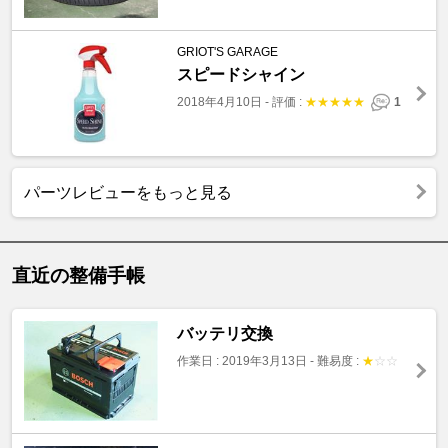
GRIOT'S GARAGE
スピードシャイン
2018年4月10日
-
評価 :
★
★
★
★
★
1
パーツレビューをもっと見る
直近の整備手帳
バッテリ交換
作業日 : 2019年3月13日
-
難易度 :
★
☆
☆