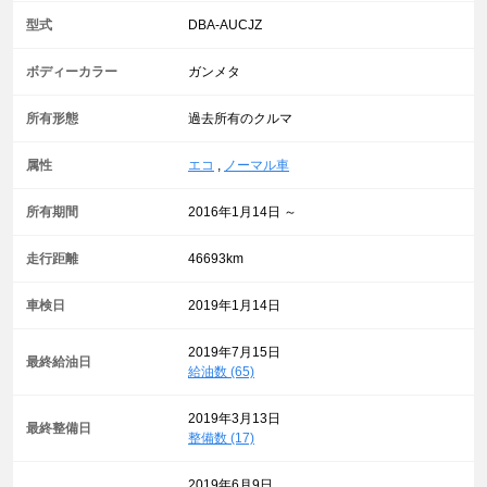
型式
DBA-AUCJZ
ボディーカラー
ガンメタ
所有形態
過去所有のクルマ
属性
エコ
,
ノーマル車
所有期間
2016年1月14日 ～
走行距離
46693km
車検日
2019年1月14日
2019年7月15日
最終給油日
給油数 (65)
2019年3月13日
最終整備日
整備数 (17)
2019年6月9日