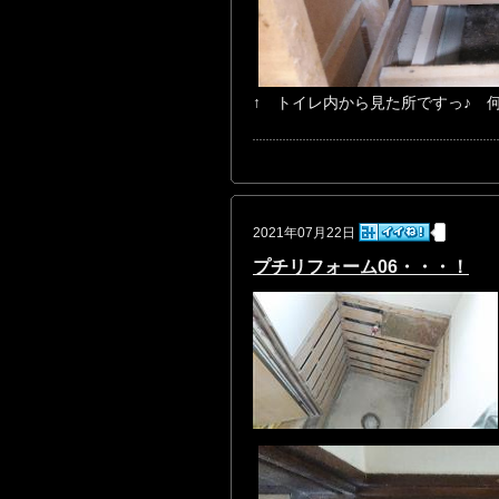
↑ トイレ内から見た所ですっ♪ 
2021年07月22日
プチリフォーム06・・・！