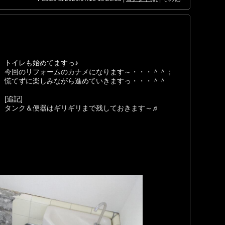
トイレも始めてますっ♪
今回のリフォームのカナメになります～・・・＾＾；
慌てずに楽しみながら進めていきますっ・・・＾＾
[追記]
タンク＆便器はギリギリまで残しておきます～♬