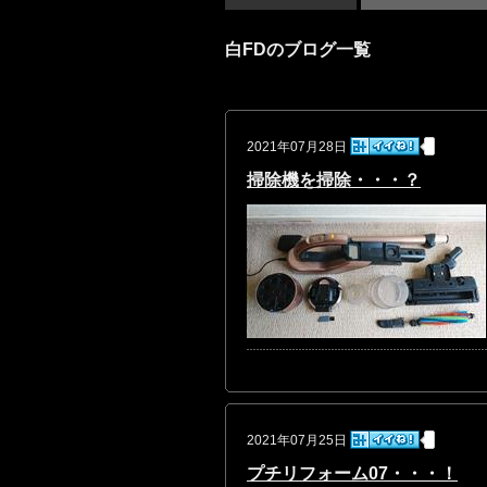
白FDのブログ一覧
2021年07月28日
掃除機を掃除・・・？
2021年07月25日
プチリフォーム07・・・！