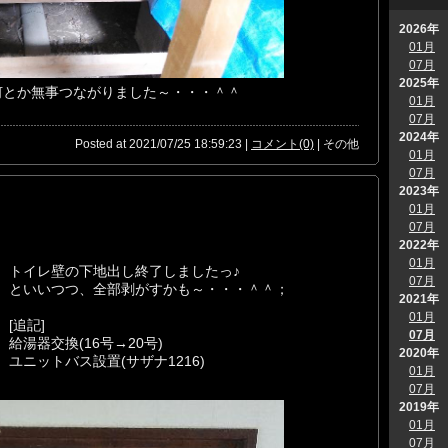
2026年
01月
07月
2025年
何とか無事つながりました～・・・＾＾
01月
07月
2024年
Posted at 2021/07/25 18:59:23 |
コメント(0)
| その他
01月
07月
2023年
01月
07月
2022年
01月
トイレ壁の下地出し終了しましたっ♪
07月
といいつつ、全部剥がすかも～・・・＾＾；
2021年
01月
[追記]
07月
給湯器交換(16号→20号)
2020年
ユニットバス設置(サザナ1216)
01月
07月
2019年
01月
07月