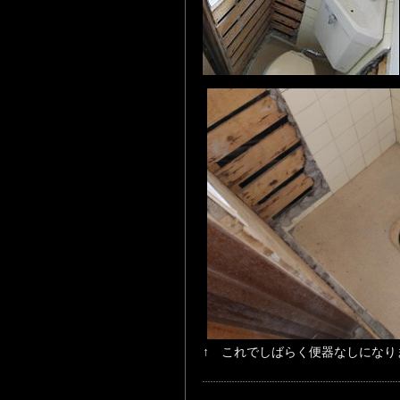
↑ これでしばらく便器なしになり