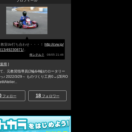
プロフィール
道教室de打ち合わせ・・・！
http://cvw.jp/
613/49230871/
」
何シテル？
08/05 21:46
葉県
]
て、元教習指導員(2輪&4輪)のロータリー
♪ 2022/3/29～ ものづくり工房0→(ZERO
itAtelier...
0
18
フォロー
フォロワー