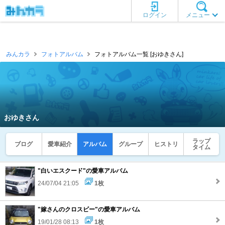
ログイン
メニュー
みんカラ
フォトアルバム
フォトアルバム一覧 [おゆきさん]
おゆきさん
ラップ
ブログ
愛車紹介
アルバム
グループ
ヒストリ
タイム
"白いエスクード"の愛車アルバム
24/07/04 21:05
1枚
"嫁さんのクロスビー"の愛車アルバム
19/01/28 08:13
1枚