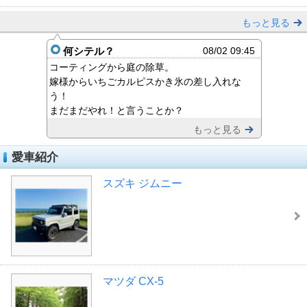
もっと見る
何シテル？
08/02 09:45
コーティングから庭の除草。
嫁様からいちごカルピスかき氷の差し入れな
う！
まだまだやれ！と言うことか？
もっと見る
愛車紹介
スズキ ジムニー
マツダ CX-5