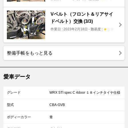
Vベルト（フロント＆リアサイ
ドベルト）交換 (3/3)
作業日 : 2023年2月18日
-
難易度 :
★
☆
☆
整備手帳をもっと見る
愛車データ
グレード
WRX STI spec C 4door １８インチタイヤ仕様
型式
CBA-GVB
ボディーカラー
青