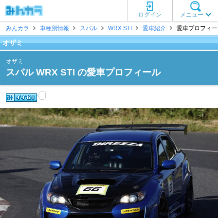
ログイン
メニュー
みんカラ
車種別情報
スバル
WRX STI
愛車紹介
愛車プロフィール
オザミ
オザミ
スバル WRX STI の愛車プロフィール