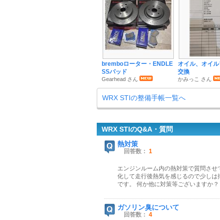
bremboローター・ENDLE
オイル、オイル
SSパッド
交換
Gearhead さん
かみっこ さん
WRX STIの整備手帳一覧へ
WRX STIのQ&A・質問
熱対策
回答数：
1
エンジンルーム内の熱対策で質問させ
化して走行後熱気を感じるので少しは
です。 何か他に対策等ございますか？
ガソリン臭について
回答数：
4