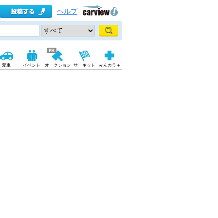
ヘルプ
愛車
イベント
オークション
サーキット
みんカラ＋