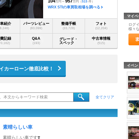
104
957
～
万円
万円
（
515
件）
WRX STIの車買取相場を調べる
マイペ
愛車紹介
パーツレビュー
整備手帳
フォト
ログ
(8,246)
(83,099)
(33,728)
(12,204)
様々
燃費記録
Q&A
中古車情報
グレード・
スペック
70,162)
(193)
(515)
イベン
イカーローン徹底比較！
全てクリア
素晴らしい車
素晴らしい車です❣️