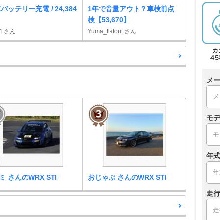
バッテリー充電 / 24,384
1年で音量アウト？車検前点
検【53,670】
T4 さん
Yuma_flatout さん
メー
モデ
年式
ミ さんのWRX STI
おじゃぶ さんのWRX STI
走行