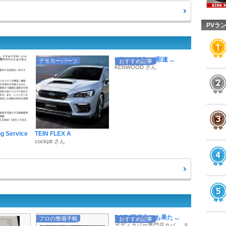
PVラ
KENWOODの“彩速 ...
デモカーパーツ
おすすめ記事
KENWOOD さん
g Service
TEIN FLEX A
cockpit さん
POTY殿堂入りも果た ...
プロの整備手帳
おすすめ記事
ボディカバー専門店カバ ... さ