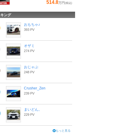
514.8
万円
(税込)
ンキング
おもちゃ♪
393 PV
オザミ
274 PV
おじゃぶ
248 PV
Crusher_Zen
239 PV
まいどん。
229 PV
もっと見る