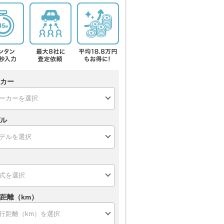
カー
ル
距離（km）