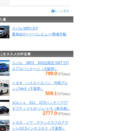
もっと見る
た車
スバル WRX STI
愛車紹介
/
パーツレビュー
/
整備手帳
にオススメの中古車
スバル WRX 600台限定 6MT STI
エアロパッケージ（大阪府）
799.0
万円
(税込)
トヨタ ハイエースバン 内装アレ
ンジVer4（千葉県）
509.1
万円
(税込)
ポルシェ 911 GTSインテリア/ア
ダプティブスポ-ツシ-ト(1（東京都）
2777.0
万円
(税込)
トヨタ ノア デラックスフロアマ
ット/10.5インチコネク（千葉県）