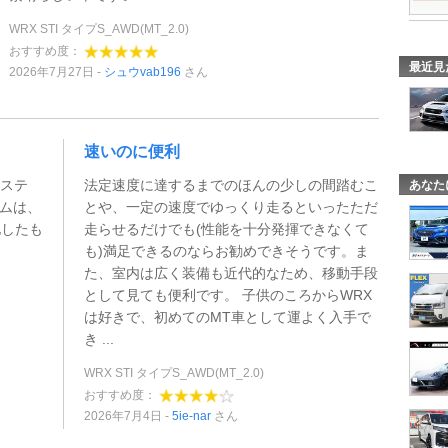
WRX STI タイプS_AWD(MT_2.0)
おすすめ度：
最近見
2026年7月27日
シュウvab196
さん
速いのに便利
システ
法定速度に達するまでのほんの少しの間踏むこ
あなた
テムは、
とや、一定の速度でゆっくり走るといったただ
化したも
走らせるだけでも(性能を十分発揮できなくて
も)満足できるのならお勧めできそうです。ま
た、室内は広く装備も近代的なため、移動手段
として見ても便利です。 子供のころからWRX
は好きで、初めてのMT車として運よく入手で
き ...
WRX STI タイプS_AWD(MT_2.0)
おすすめ度：
2026年7月4日
5ie-nar
さん