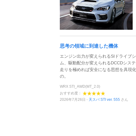
思考の領域に到達した機体
エンジン出力が変えられるSIドライブ
ム、駆動配分が変えられるDCCDシス
走りを極めれば安全になる思想を具現
の。
WRX STI_AWD(MT_2.0)
おすすめ度：
2026年7月26日
天スバ STI ver. 555
さん