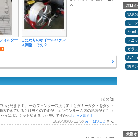
ん
注目タ
TAK
モニ
Premi
フィルター
こだわりのホイールバラン
ソニ
ス調整 その２
ガラ
みん
満タ
[その他]
ていただきます。 一応フェンダー穴あけ加工とダミーダクトをダクト
排熱できているとは思うのですが、エンジンルーム内の熱気がすごい
 やっぱボンネット変えるしか無いですかね
[もっと読む]
2026/08/05 12:58
みーぽんぷ
さん
最新オ