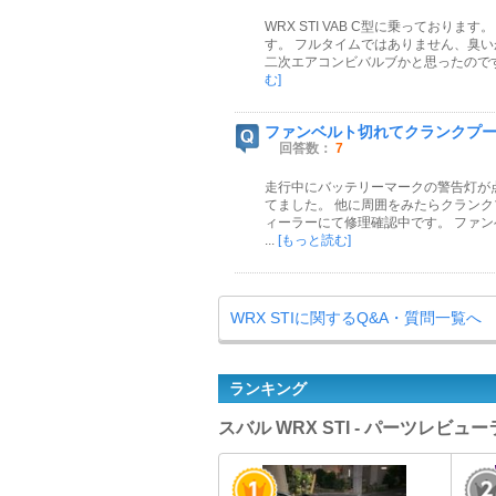
WRX STI VAB C型に乗っており
す。 フルタイムではありません、臭
二次エアコンビバルブかと思ったのです
む]
ファンベルト切れてクランクプ
回答数：
7
走行中にバッテリーマークの警告灯が
てました。 他に周囲をみたらクランク
ィーラーにて修理確認中です。 ファ
...
[もっと読む]
WRX STIに関するQ&A・質問一覧へ
ランキング
スバル WRX STI - パーツレビュ