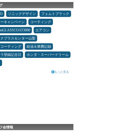
グ
MO
ソニックデザイン
フェムトブラック
ターキャンペーン
コーティング
umGLASSCOAT3000
エアコン
ックプラスセンター山梨
スコーティング
給油＆燃費記録
カラ登録記念日
ホンダ・スーパードリーム
ン
もっと見る
フ会情報