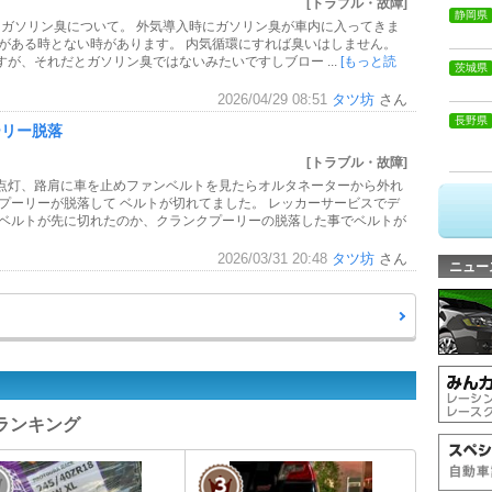
[トラブル・故障]
静岡県
ます。 ガソリン臭について。 外気導入時にガソリン臭が車内に入ってきま
いがある時とない時があります。 内気循環にすれば臭いはしません。
が、それだとガソリン臭ではないみたいですしブロー ...
[もっと読
茨城県
2026/04/29 08:51
タツ坊
さん
長野県
ーリー脱落
[トラブル・故障]
点灯、路肩に車を止めファンベルトを見たらオルタネーターから外れ
プーリーが脱落して ベルトが切れてました。 レッカーサービスでデ
ンベルトが先に切れたのか、クランクプーリーの脱落した事でベルトが
2026/03/31 20:48
タツ坊
さん
ニュー
ーランキング