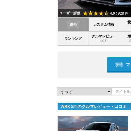
ユーザー評価
4.6
(
928
件)
総合
カスタム情報
クルマレビュー
ランキング
(928)
(
マ
WRX STIのクルマレビュー・口コミ