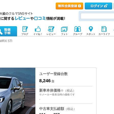
ブログ
イイね！
レビュー
フォト
グループ
スポット
カーライフ
WRX STI
ユーザー登録台数
8,246
台
新車本体価格
※（税込）
※メーカー発表当時の価格です
-
中古車支払総額
（税込）