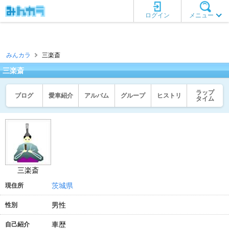
ログイン
メニュー
みんカラ
三楽斎
三楽斎
ラップ
ブログ
愛車紹介
アルバム
グループ
ヒストリ
タイム
三楽斎
茨城県
現住所
男性
性別
車歴
自己紹介