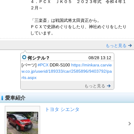
４．ＰＣＸ ＪＫ０５ ２０２３年式 令和４年１
２月～
「三楽斎」は戦国武将太田資正から。
ＰＣＸで史跡めぐりをしたり、神社めぐりをしたり
しています。
もっと見る
何シテル？
08/28 13:12
[パーツ]
#PCX
DDR-S100
https://minkara.carvie
w.co.jp/userid/189333/car/2585896/9403792/pa
rts.aspx
もっと見る
愛車紹介
トヨタ シエンタ