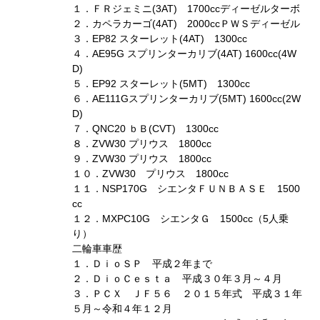
１．ＦＲジェミニ(3AT) 1700ccディーゼルターボ
２．カペラカーゴ(4AT) 2000ccＰＷＳディーゼル
３．EP82 スターレット(4AT) 1300cc
４．AE95G スプリンターカリブ(4AT) 1600cc(4W
D)
５．EP92 スターレット(5MT) 1300cc
６．AE111Gスプリンターカリブ(5MT) 1600cc(2W
D)
７．QNC20 ｂＢ(CVT) 1300cc
８．ZVW30 プリウス 1800cc
９．ZVW30 プリウス 1800cc
１０．ZVW30 プリウス 1800cc
１１．NSP170G シエンタＦＵＮＢＡＳＥ 1500
cc
１２．MXPC10G シエンタＧ 1500cc（5人乗
り）
二輪車車歴
１．ＤｉｏＳＰ 平成２年まで
２．ＤｉｏＣｅｓｔａ 平成３０年３月～４月
３．ＰＣＸ ＪＦ５６ ２０１５年式 平成３１年
５月～令和４年１２月