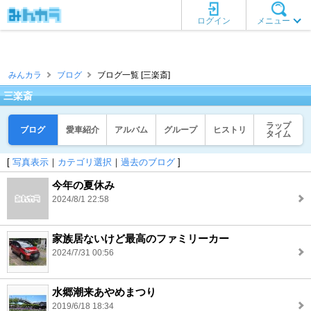
ログイン
メニュー
みんカラ
ブログ
ブログ一覧 [三楽斎]
三楽斎
ラップ
ブログ
愛車紹介
アルバム
グループ
ヒストリ
タイム
[
写真表示
｜
カテゴリ選択
｜
過去のブログ
]
今年の夏休み
2024/8/1 22:58
家族居ないけど最高のファミリーカー
2024/7/31 00:56
水郷潮来あやめまつり
2019/6/18 18:34