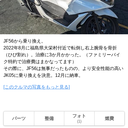
JF56から乗り換え。
2022年8月に福島県大栄村付近で転倒し右上腕骨を骨折
（ひび割れ）。治療に3か月かかった。（ファミリーバイ
ク特約で治療費はまかなってます）
その際に、JF56は無事だったものの、より安全性能の高い
JK05に乗り換えを決意。12月に納車。
[このクルマの写真をもっと見る]
フォト
パーツ
整備
燃費
(1)