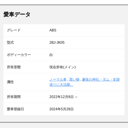
愛車データ
グレード
ABS
型式
2BJ-JK05
ボディーカラー
白
所有形態
現在所有(メイン)
ノーマル車
,
買い物
,
趣味の神社・ダム・史跡
属性
巡りに大活躍。
所有期間
2022年12月8日 ～
愛車登録日
2024年5月28日