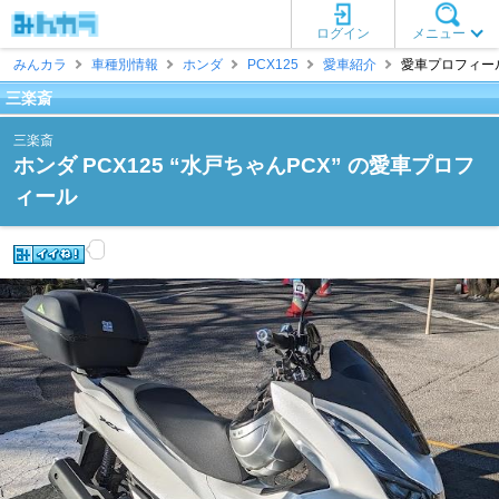
ログイン
メニュー
みんカラ
車種別情報
ホンダ
PCX125
愛車紹介
愛車プロフィール
三楽斎
三楽斎
ホンダ PCX125 “水戸ちゃんPCX” の愛車プロフ
ィール