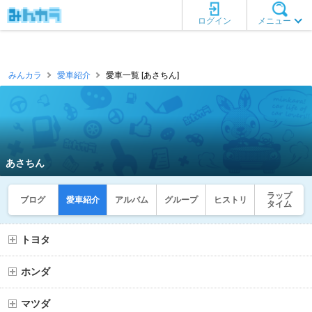
ログイン
メニュー
みんカラ
愛車紹介
愛車一覧 [あさちん]
あさちん
ラップ
ブログ
愛車紹介
アルバム
グループ
ヒストリ
タイム
トヨタ
ホンダ
マツダ