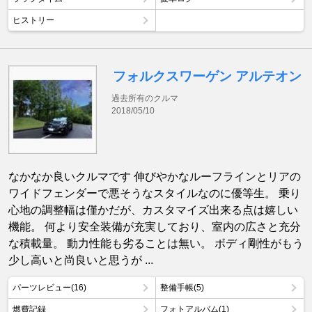
ヒストリー
フォルクスワーゲン アルテオン
過去所有のクルマ
2018/05/10
なかなか良いクルマです 伸びやかなルーフラインとリアの
ワイドフェンダーで悪そうなスタイルなのに優等生。 乗り
心地の調整幅は僅かだが、カスタマイズ出来る点は嬉しい
機能。 何より安全装備が充実しており、室内の広さと充分
な積載量。 動力性能も劣ることは無い。 ボディ剛性がもう
少し高いと尚良いと思うが ...
パーツレビュー(16)
整備手帳(5)
燃費記録
フォトアルバム(1)