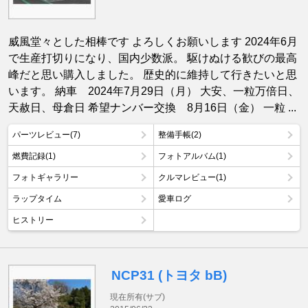
威風堂々とした相棒です よろしくお願いします 2024年6月
で生産打切りになり、国内少数派。 駆けぬける歓びの最高
峰だと思い購入しました。 歴史的に維持して行きたいと思
います。 納車 2024年7月29日（月） 大安、一粒万倍日、
天赦日、母倉日 希望ナンバー交換 8月16日（金） 一粒 ...
パーツレビュー(7)
整備手帳(2)
燃費記録(1)
フォトアルバム(1)
フォトギャラリー
クルマレビュー(1)
ラップタイム
愛車ログ
ヒストリー
NCP31 (トヨタ bB)
現在所有(サブ)