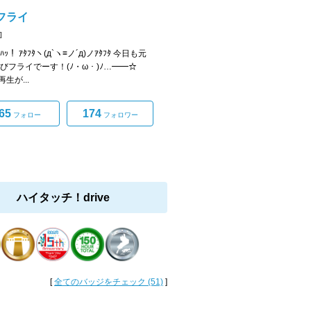
フライ
]
ﾟ)ﾊｯ！ ｱﾀﾌﾀヽ(д`ヽ≡ノ´д)ノｱﾀﾌﾀ 今日も元
えびフライでーす！(ﾉ・ω・)ﾉ…━━☆
生が...
65
174
フォロー
フォロワー
ハイタッチ！drive
[
全てのバッジをチェック (51)
]