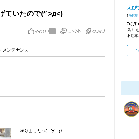
えび
いたので(*´>д<)
[
滋賀県
Σ((ﾟД
気！ 
0
不動車再
・メンテナンス
1
塗りました✨( ¯∀¯ )ﾉ