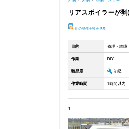
外装
外装
塗装・メッキ
リアスポイラーが剥げて
他の整備手帳を見る
目的
修理・故障
作業
DIY
難易度
初級
作業時間
1時間以内
1