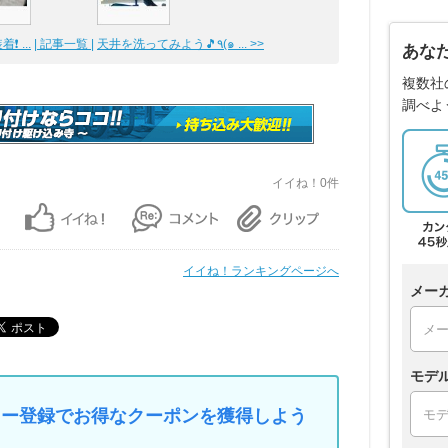
 ...
| 記事一覧 |
天井を洗ってみよう🎵٩(๑ ... >>
あな
複数社
調べよ
イイね！0件
イイね！ランキングページへ
メー
モデ
マイカー登録でお得なクーポンを獲得しよう