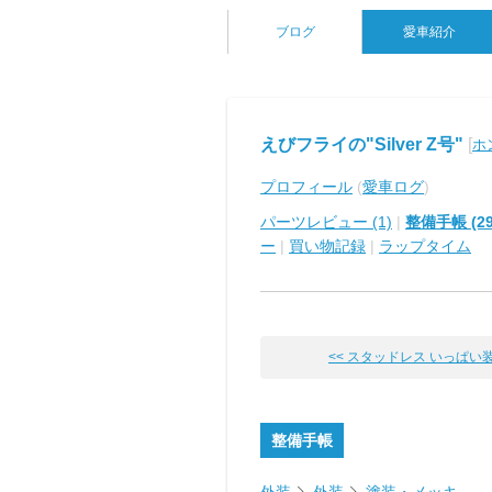
ブログ
愛車紹介
えびフライの"Silver Z号"
[
ホ
プロフィール
(
愛車ログ
)
パーツレビュー (1)
|
整備手帳 (29
ー
|
買い物記録
|
ラップタイム
<< スタッドレス いっぱい装着❗
整備手帳