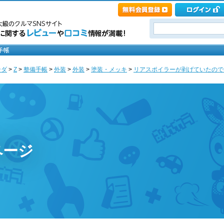
ンダ
>
Z
>
整備手帳
>
外装
>
外装
>
塗装・メッキ
>
リアスポイラーが剥げていたので(*´
ページ