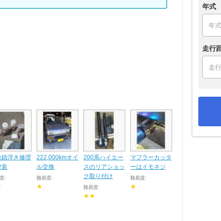
年式
走行
発錆浮き修理
222,000kmオイ
200系ハイエー
マフラーカッタ
塗装
ル交換
スのリアショッ
ーはイモネジ
ク取り付け
度:
難易度:
難易度:
★
★
★
難易度:
★★