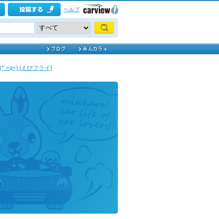
ヘルプ
>д<) [えびフライ]