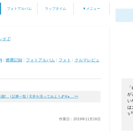
フォトアルバム
ラップタイム
▼メニュー
]
ンダ Z
)
|
燃費記録
|
フォトアルバム
|
フォト
|
クルマレビュ
「
が
 ...
| 記事一覧 |
天井を洗ってみよう🎵٩(๑ ... >>
い
は
ว 
作業日：2019年11月16日