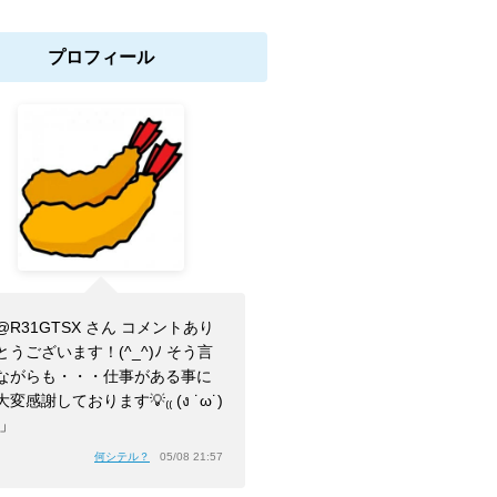
プロフィール
@R31GTSX さん コメントあり
とうございます！(^_^)ﾉ そう言
ながらも・・・仕事がある事に
大変感謝しております💡₍₍ (ง ˙ω˙)
⁾⁾」
何シテル？
05/08 21:57