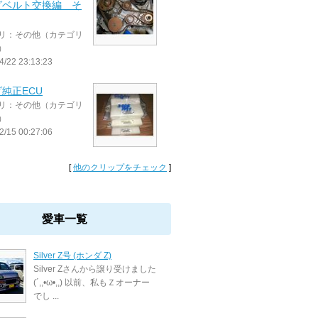
グベルト交換編 そ
リ：その他（カテゴリ
）
4/22 23:13:23
純正ECU
リ：その他（カテゴリ
）
2/15 00:27:06
[
他のクリップをチェック
]
愛車一覧
Silver Z号 (ホンダ Z)
Silver Zさんから譲り受けました
(´,,•ω•,,) 以前、私もＺオーナー
でし ...