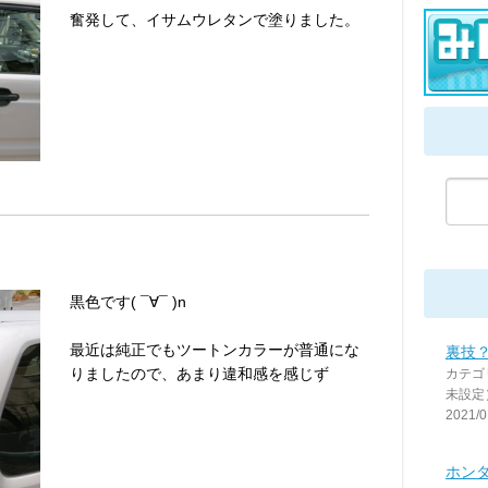
奮発して、イサムウレタンで塗りました。
黒色です( ¯∀¯ )n
最近は純正でもツートンカラーが普通にな
裏技
りましたので、あまり違和感を感じず
カテゴ
未設定
2021/0
ホンダ