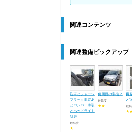
関連コンテンツ
関連整備ピックアップ
洗車とシャーシ
何回目の車検？
再
ブラック塗装あ
と
難易度:
とバンパー塗装
★★
難易
とヘッドライト
★
研磨
難易度:
★