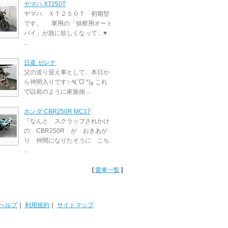
ヤマハ XT250T
ヤマハ ＸＴ２５０Ｔ 初期型
です。 軍用の「偵察用オート
バイ」が急に欲しくなって…♥
...
日産 セレナ
父の送り迎え車として、本日か
ら仲間入りです✨٩(ˊᗜˋ*)و これ
で以前のように家族揃 ...
ホンダ CBR250R MC17
『なんと スクラップされかけ
の CBR250R が おきあが
り 仲間になりたそうに こち
...
[
愛車一覧
]
ヘルプ
｜
利用規約
｜
サイトマップ