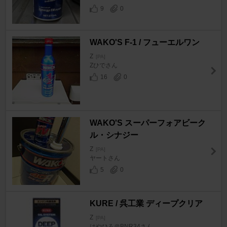
9
0
WAKO'S F-1 / フューエルワン
Z
[PA]
Zひでさん
16
0
WAKO'S スーパーフォアビーク
ル・シナジー
Z
[PA]
ヤートさん
5
0
KURE / 呉工業 ディープクリア
Z
[PA]
はやひろ＠BNR34さん