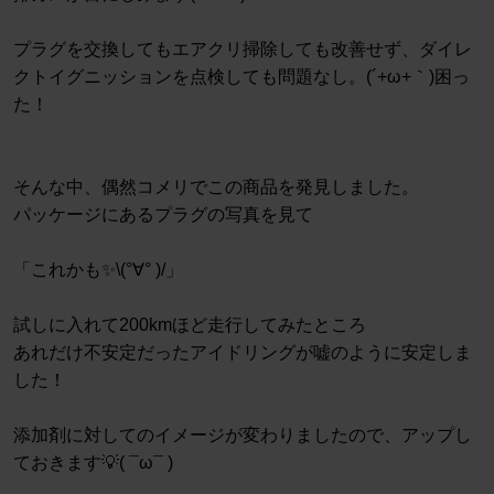
プラグを交換してもエアクリ掃除しても改善せず、ダイレ
クトイグニッションを点検しても問題なし。(´+ω+｀)困っ
た！
そんな中、偶然コメリでこの商品を発見しました。
パッケージにあるプラグの写真を見て
「これかも✨\(°∀° )/」
試しに入れて200kmほど走行してみたところ
あれだけ不安定だったアイドリングが嘘のように安定しま
した！
添加剤に対してのイメージが変わりましたので、アップし
ておきます💡( ¯ω¯ )