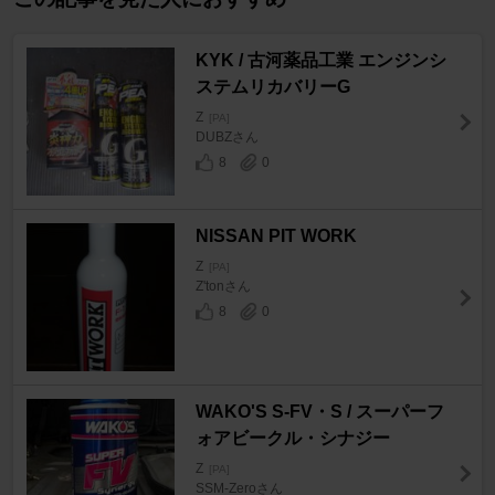
KYK / 古河薬品工業 エンジンシ
ステムリカバリーG
Z
[PA]
DUBZさん
8
0
NISSAN PIT WORK
Z
[PA]
Z'tonさん
8
0
WAKO'S S-FV・S / スーパーフ
ォアビークル・シナジー
Z
[PA]
SSM-Zeroさん