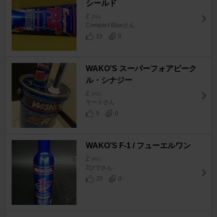
シールド
Z
[PA]
Compact Blueさん
15
0
WAKO'S スーパーフォアビーク
ル・シナジー
Z
[PA]
ヤートさん
5
0
WAKO'S F-1 / フューエルワン
Z
[PA]
Zひでさん
20
0