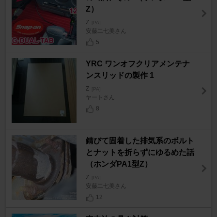
Z）
Z
[PA]
安藤二七美さん
5
YRC ワンオフクリアメンテナ
ンスリッドの製作 1
Z
[PA]
ヤートさん
8
錆びて固着した排気系のボルト
とナットを折らずにゆるめた話
（ホンダPA1型Z）
Z
[PA]
安藤二七美さん
12