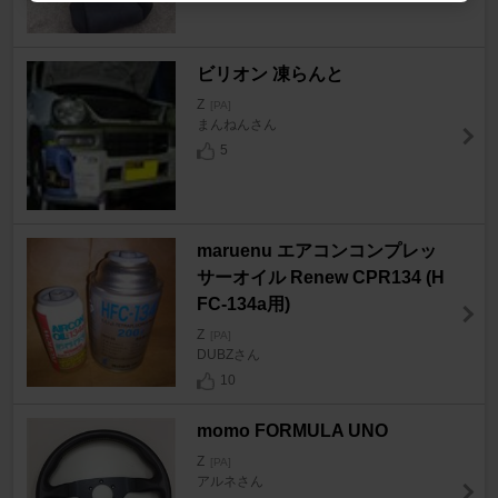
ビリオン 凍らんと
Z
[PA]
まんねんさん
5
maruenu エアコンコンプレッ
サーオイル Renew CPR134 (H
FC-134a用)
Z
[PA]
DUBZさん
10
momo FORMULA UNO
Z
[PA]
アルネさん