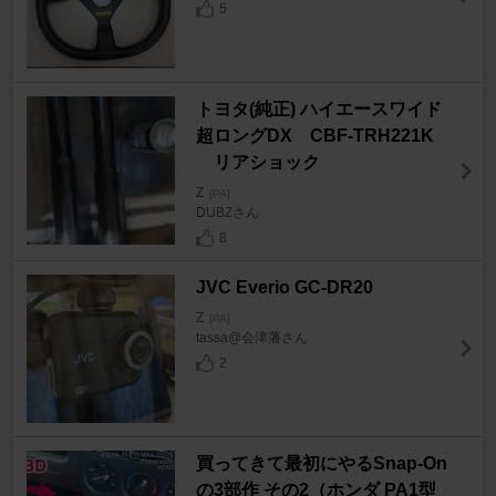
5
トヨタ(純正) ハイエースワイド
超ロングDX CBF-TRH221K
リアショック
Z
[PA]
DUBZさん
8
JVC Everio GC-DR20
Z
[PA]
tassa@会津藩さん
2
買ってきて最初にやるSnap-On
の3部作 その2（ホンダ PA1型