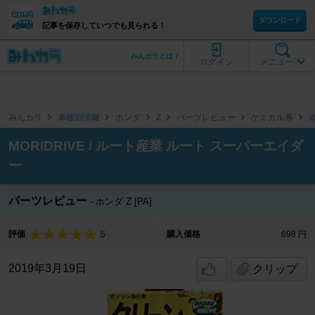
ダウンロード
記事を保存していつでも見られる！
みんカラとは？
ログイン
メニュー
みんカラ
車種別情報
ホンダ
Z
パーツレビュー
ケミカル系
MORIDRIVE / ルート産業 ルート スーパーエイダ
ー
パーツレビュー
ホンダ Z [PA]
5
評価
購入価格
698 円
2019年3月19日
クリップ