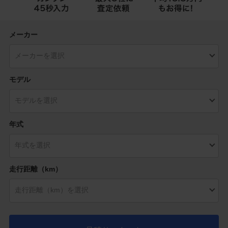
メーカー
モデル
年式
走行距離（km）