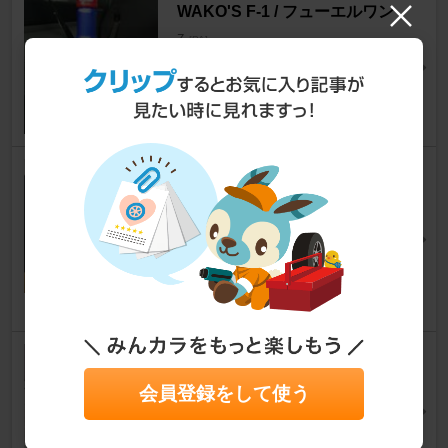
WAKO'S F-1 / フューエルワン
Z
[PA]
Zひでさん
12
0
自作 NRクッションラバー20ｍ
ｍ アッパーマウントスペーサ
ーやリアスプリングスペーサー
等に
Z
[PA]
DUBZさん
12
RECARO LX-VS
Z
[PA]
会員登録をして使う
tassa@会津藩さん
4