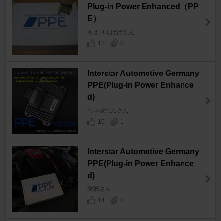
Plug-in Power Enhanced（PP
E）
もえりんぱぱさん
12
0
Interstar Automotive Germany
PPE(Plug-in Power Enhance
d)
ちゃぼてんさん
10
1
Interstar Automotive Germany
PPE(Plug-in Power Enhance
d)
愛爺さん
14
0