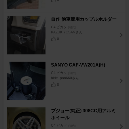
0
自作 他車流用カップルホルダー
C4 ピカソ
[初代]
KAZUKIYOSANさん
0
SANYO CAF-VW201A(H)
C4 ピカソ
[初代]
hide_pon660さん
8
プジョー(純正) 308CC用アルミ
ホイール
C4 ピカソ
[初代]