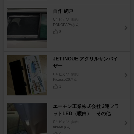
自作 網戸
C4 ピカソ
[初代]
POKOPAPAさん
8
JET INOUE アクリルサンバイ
ザー
C4 ピカソ
[初代]
Picasso20さん
1
エーモン工業株式会社 3連フラ
ットLED（暖白） その他
C4 ピカソ
[初代]
nk468さん