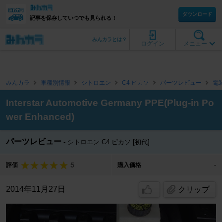
ダウンロード
記事を保存していつでも見られる！
みんカラとは？
ログイン
メニュー
みんカラ
車種別情報
シトロエン
C4 ピカソ
パーツレビュー
電
Interstar Automotive Germany PPE(Plug-in Po
wer Enhanced)
パーツレビュー
シトロエン C4 ピカソ [初代]
5
評価
購入価格
-
2014年11月27日
クリップ