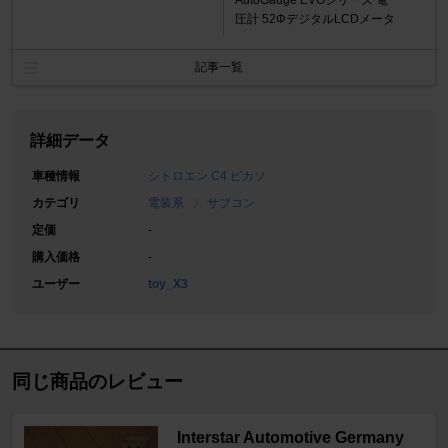
AutoGauge EVOシリーズ 電
圧計 52ΦデジタルLCDメータ
記事一覧
詳細データ
車種情報
シトロエン C4 ピカソ
カテゴリ
電装系
サブコン
定価
-
購入価格
-
ユーザー
toy_X3
同じ商品のレビュー
Interstar Automotive Germany