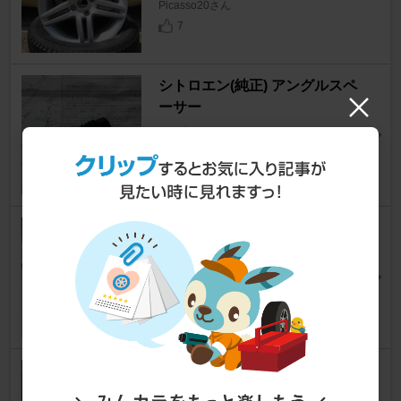
Picasso20さん
7
シトロエン(純正) アングルスペ
ーサー
C4 ピカソ
[初代]
KosTaさん
4
PIRELLI POWERGY 215/55R1
6
C4 ピカソ
[初代]
Fuji@picaさん
14
自作 バックカメラカバー
C4 ピカソ
[初代]