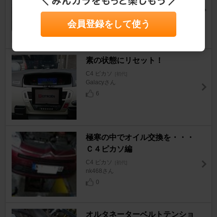
POKOPAPAさん
8
会員登録をして使う
素の状態にリセット！
C4 ピカソ
[初代]
Galacyさん
6
極寒の中でオイル交換を・・・
Ｃ４ピカソ編
C4 ピカソ
[初代]
nk468さん
0
オルタネーターベルトテンショ