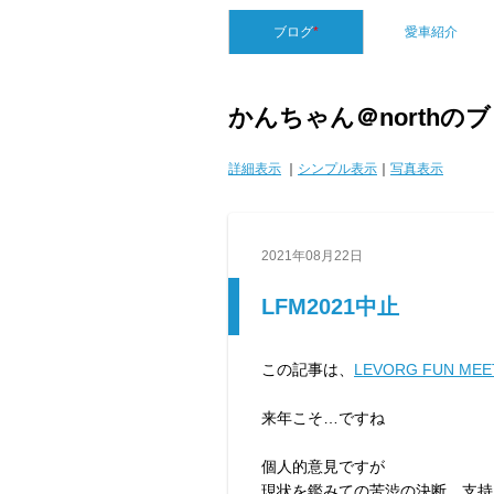
ブログ
*
愛車紹介
かんちゃん＠northの
詳細表示
｜
シンプル表示
｜
写真表示
2021年08月22日
LFM2021中止
この記事は、
LEVORG FUN ME
来年こそ…ですね
個人的意見ですが
現状を鑑みての苦渋の決断…支持