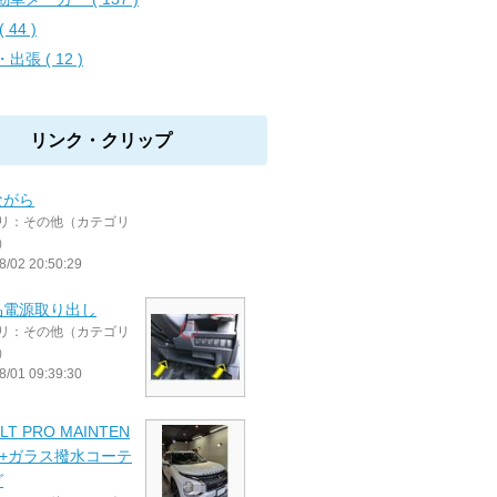
( 44 )
出張 ( 12 )
リンク・クリップ
ながら
リ：その他（カテゴリ
）
8/02 20:50:29
品電源取り出し
リ：その他（カテゴリ
）
8/01 09:39:30
LT PRO MAINTEN
E+ガラス撥水コーテ
グ