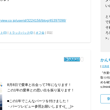
メ
い
と
arview.co.jp/userid/3224156/blog/45397098/
で
そ
ろ
ト(0)
|
トラックバック(0)
|
オフ会
| 日記
>
かんち
[
北海道
『作業
取り付
めを確実
8月8日で愛車と出会って7年になります！
s://mink
この1年の愛車との思い出を振り返ります！
9
■この1年でこんなパーツを付けました！
・パーツレビュー参照お願いします<(_ _)>