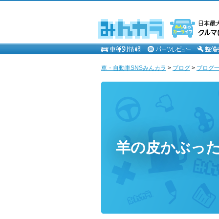
車・自動車SNSみんカラ
>
ブログ
>
ブログ一覧
羊の皮かぶっ