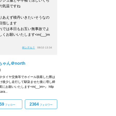
ッシュ服と中半袖で涼しいくら
の気温ですね
りあえず積丹いきたいそうなの
目指します
れでは本日もお互い無事故でよ
しくお願いいたします<m(__)m
」
何シテル？
08/10 13:34
ゃん＠north
]
やタイヤ交換等でホイール脱着した際は
け後少し走行して馴染ませた後に増し締
にお願いいたします<m(__)m>』 http
ara...
59
2364
フォロー
フォロワー