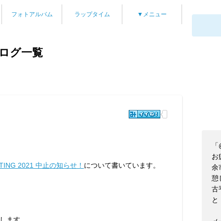
フォトアルバム
ラップタイム
▼メニュー
ブログ一覧
「@
お
ETING 2021 中止の知らせ！
について書いています。
余
憩
古
と
します