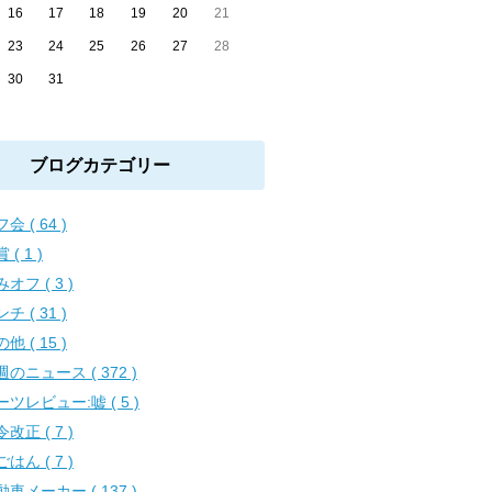
16
17
18
19
20
21
23
24
25
26
27
28
30
31
ブログカテゴリー
会 ( 64 )
 ( 1 )
オフ ( 3 )
チ ( 31 )
他 ( 15 )
週のニュース ( 372 )
ーツレビュー:嘘 ( 5 )
改正 ( 7 )
はん ( 7 )
動車メーカー ( 137 )