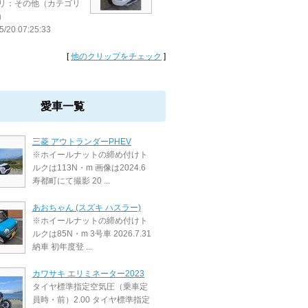
リ：その他（カテゴリ
）
5/20 07:25:33
[
他のクリップをチェック
]
愛車一覧
三菱 アウトランダーPHEV
※ホイールナットの締め付けト
ルクは113N・m 画像は2024.6
寿都町にて撮影 20 ...
あおちゃん (スズキ ハスラー)
※ホイールナットの締め付けト
ルクは85N・m 3号車 2026.7.31
納車 初年度登 ...
カワサキ エリミネーター2023
タイヤ標準指定空気圧（乗車定
員時・前）2.00 タイヤ標準指定