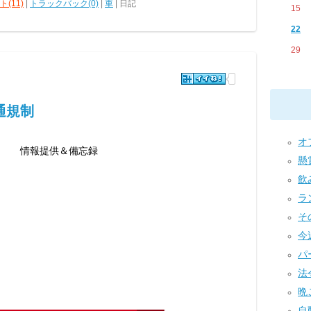
(11)
|
トラックバック(0)
|
車
| 日記
15
22
29
通規制
オフ
情報提供＆備忘録
懸賞
飲み
ラン
その
今
パ
法令
晩ご
自