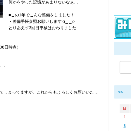
何かをやった記憶があまりないなぁ…
■この1年でこんな整備をしました！
・整備手帳参照お願いします<(_ _)>
とりあえず3回目車検はおわりました
月08日時点）
・・
<<
てしまってますが、これからもよろしくお願いいたし
日
1
8