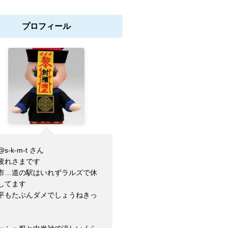
プロフィール
s-k-m-t さん
疲れさまです
市…道の駅はいれずラルズで休
してます
平もたぶんダメでしょうねきっ