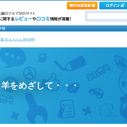
 [かんちゃん＠north]
た羊をめざして・・・