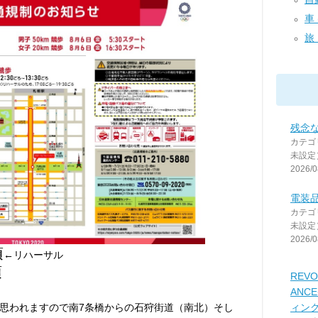
車 
旅・
残念
カテゴ
未設定
2026/0
電装
カテゴ
未設定
2026/0
頃
←リハーサル
頃
REVO
ANC
ィン
思われますので南7条橋からの石狩街道（南北）そし