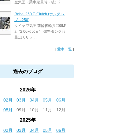
空気圧（乗車定員時・後）2 ...
Rebel 250 E-Clutch (ホンダ レ
ブル250)
タイヤ空気圧 前輪後輪共200kP
a（2.00kgf/c㎡） 燃料タンク容
量11.0リッ ...
[
愛車一覧
]
過去のブログ
2026年
02月
03月
04月
05月
06月
08月
09月
10月
11月
12月
2025年
02月
03月
04月
05月
06月