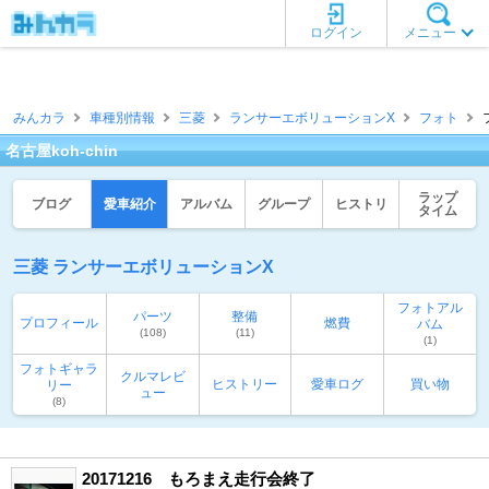
ログイン
メニュー
みんカラ
車種別情報
三菱
ランサーエボリューションX
フォト
名古屋koh-chin
ラップ
ブログ
愛車紹介
アルバム
グループ
ヒストリ
タイム
三菱 ランサーエボリューションX
フォトアル
パーツ
整備
プロフィール
燃費
バム
(108)
(11)
(1)
フォトギャラ
クルマレビ
ヒストリー
愛車ログ
買い物
リー
ュー
(8)
20171216 もろまえ走行会終了