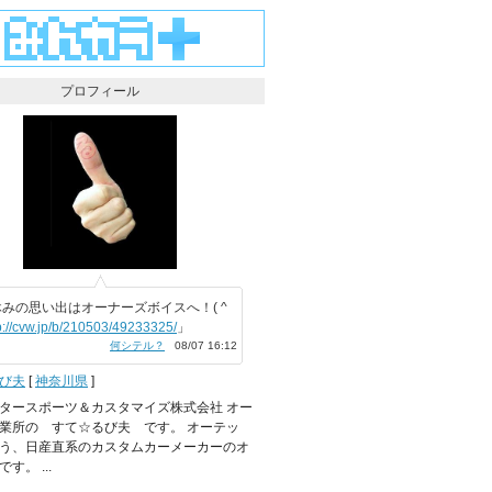
プロフィール
みの思い出はオーナーズボイスへ！( ^
p://cvw.jp/b/210503/49233325/
」
何シテル？
08/07 16:12
び夫
[
神奈川県
]
タースポーツ＆カスタマイズ株式会社 オー
業所の すて☆るび夫 です。 オーテッ
う、日産直系のカスタムカーメーカーのオ
す。 ...