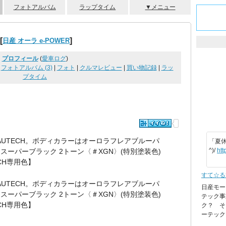
フォトアルバム
ラップタイム
▼メニュー
[
]
日産 オーラ e-POWER
プロフィール
(
愛車ログ
)
|
フォトアルバム (3)
|
フォト
|
クルマレビュー
|
買い物記録
|
ラッ
プタイム
o：AUTECH。ボディカラーはオーロラフレアブルーパ
「夏休
^)/
htt
 / スーパーブラック 2トーン〈＃XGN〉(特別塗装色)
CH専用色】
すて☆る
o：AUTECH。ボディカラーはオーロラフレアブルーパ
日産モー
 / スーパーブラック 2トーン〈＃XGN〉(特別塗装色)
テック事
CH専用色】
ク？ そ
ーテックで