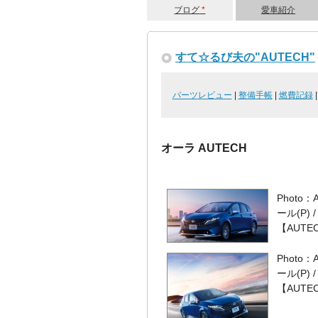
ブログ
*
愛車紹介
すて☆るび夫の"AUTECH"
パーツレビュー
|
整備手帳
|
燃費記録
オーラ AUTECH
Phot
ール(P)
【AUTE
Phot
ール(P)
【AUTE