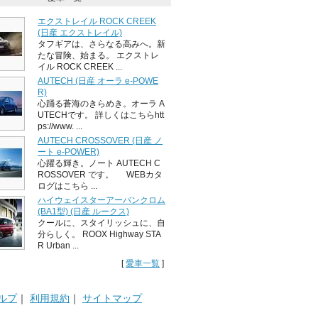
エクストレイル ROCK CREEK
(日産 エクストレイル)
タフギアは、さらなる高みへ。新
たな冒険、始まる。 エクストレ
イル ROCK CREEK ...
AUTECH (日産 オーラ e-POWE
R)
心踊る蒼海のきらめき。オーラ A
UTECHです。 詳しくはこちらhtt
ps://www. ...
AUTECH CROSSOVER (日産 ノ
ート e-POWER)
心躍る輝き。ノート AUTECH C
ROSSOVER です。 WEBカタ
ログはこちら ...
ハイウェイスターアーバンクロム
(BA1型) (日産 ルークス)
クールに、スタイリッシュに、自
分らしく。 ROOX Highway STA
R Urban ...
[
愛車一覧
]
ルプ
｜
利用規約
｜
サイトマップ