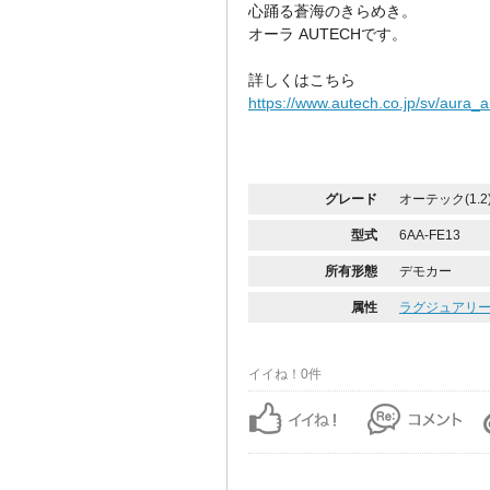
心踊る蒼海のきらめき。
オーラ AUTECHです。
詳しくはこちら
https://www.autech.co.jp/sv/aura_a
グレード
オーテック(1.2
型式
6AA-FE13
所有形態
デモカー
属性
ラグジュアリ
イイね！0件