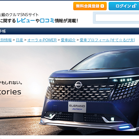
種別情報
>
日産
>
オーラ e-POWER
>
愛車紹介
>
愛車プロフィール [すて☆るび夫]