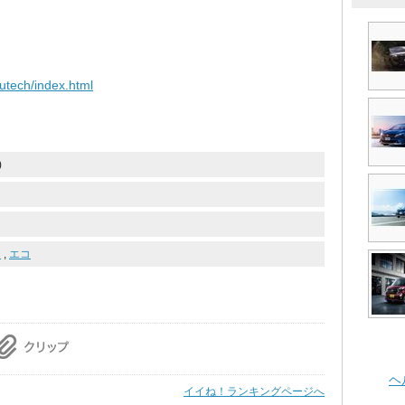
utech/index.html
)
ー
,
エコ
ヘ
イイね！ランキングページへ