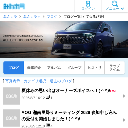
ログイン
メニュー
みんカラ
みんカラ＋
ブログ
ブログ一覧 [すて☆るび夫]
ラップ
ブログ
愛車紹介
アルバム
グループ
ヒストリ
タイム
[
写真表示
｜
カテゴリ選択
｜
過去のブログ
]
夏休みの思い出はオーナーズボイスへ！( ^ ^)/
2026/8/7 16:12
1
AOG 湘南里帰りミーティング 2026 参加申し込み
の受付を開始しました！( ^ ^)/
2026/8/5 12:10
4