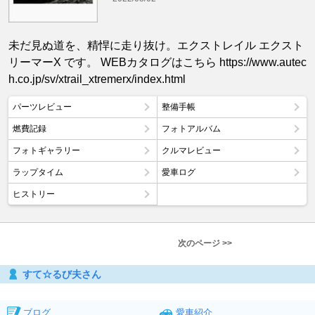
未だ見ぬ道を、精悍に走り抜け。エクストレイル エクスト
リーマーX です。 WEBカタログはこちら https://www.autec
h.co.jp/sv/xtrail_xtremerx/index.html
パーツレビュー
整備手帳
燃費記録
フォトアルバム
フォトギャラリー
クルマレビュー
ラップタイム
愛車ログ
ヒストリー
次のページ >>
すて☆るび夫さん
ブログ
愛車紹介