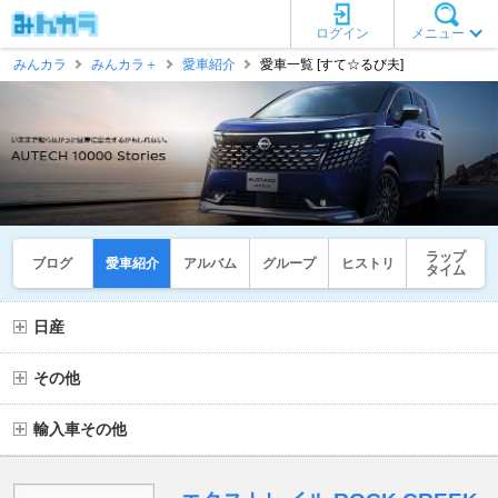
ログイン
メニュー
みんカラ
みんカラ＋
愛車紹介
愛車一覧 [すて☆るび夫]
ラップ
ブログ
愛車紹介
アルバム
グループ
ヒストリ
タイム
日産
その他
輸入車その他