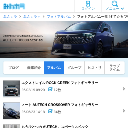
ログイン
メニュー
みんカラ
みんカラ＋
フォトアルバム
フォトアルバム一覧 [すて☆るび
ラップ
ブログ
愛車紹介
アルバム
グループ
ヒストリ
タイム
エクストレイル ROCK CREEK フォトギャラリー
26/02/19 09:20
12枚
ノート AUTECH CROSSOVER フォトギャラリー
25/06/23 14:18
34枚
もうひとつの AUTECH。スポーツスペック