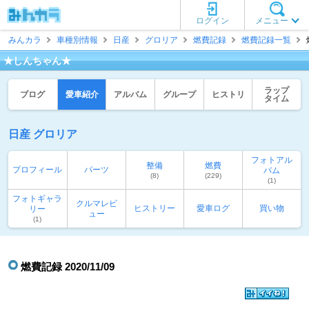
ログイン
メニュー
みんカラ
車種別情報
日産
グロリア
燃費記録
燃費記録一覧
★しんちゃん★
ラップ
ブログ
愛車紹介
アルバム
グループ
ヒストリ
タイム
日産 グロリア
フォトアル
整備
燃費
プロフィール
パーツ
バム
(8)
(229)
(1)
フォトギャラ
クルマレビ
ヒストリー
愛車ログ
買い物
リー
ュー
(1)
燃費記録 2020/11/09