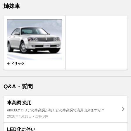
姉妹車
セドリック
Q&A・質問
車高調 流用
eny33グロリアの車高調が無くどの車高調で流用出来ますか？
2026年4月13日 - 回答 0件
LED化に伴い