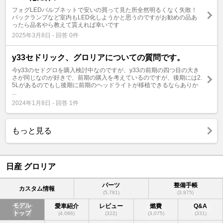
フォグLEDバルブネットで安いの買って見た所全然明るくなく失敗！
バックランプなど室内もLED化しようかと思うのですがお勧めの品あ
ったら品名やら教えて貰えれば幸いです
2025年3月8日 - 回答 0件
y33セドリック、グロリアについての質問です。
今y33のセドグロを購入検討中なのですが、y33の前期の四つ目の大き
さが同じなのが好きで、前期の購入を考えているのですが、後期には2.
5Lがあるのでもし後期に前期のヘッドライトが移植できるならありか
...
2024年1月8日 - 回答 1件
もっと見る
日産 グロリア
パーツ
整備手帳
カスタム情報
(5,781)
(3,975)
モデル
愛車紹介
レビュー
燃費
Q&A
トップ
(4,086)
(322)
(3,075)
(331)