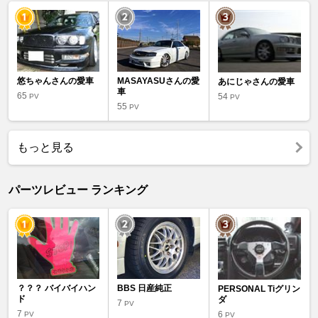
悠ちゃんさんの愛車
MASAYASUさんの愛
あにじゃさんの愛車
車
65
54
PV
PV
55
PV
もっと見る
パーツレビュー ランキング
？？？ バイバイハン
BBS 日産純正
PERSONAL Tiグリン
ド
ダ
7
PV
7
6
PV
PV