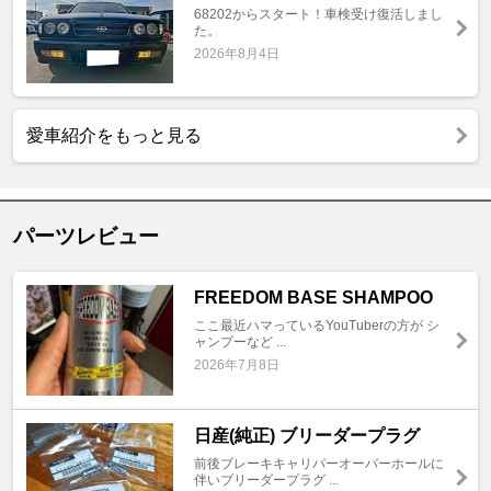
68202からスタート！車検受け復活しまし
た。
2026年8月4日
愛車紹介をもっと見る
パーツレビュー
FREEDOM BASE SHAMPOO
ここ最近ハマっているYouTuberの方が シ
ャンプーなど ...
2026年7月8日
日産(純正) ブリーダープラグ
前後ブレーキキャリパーオーバーホールに
伴いブリーダープラグ ...