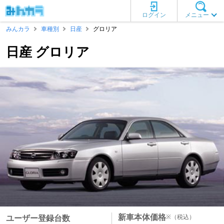
ログイン
メニュー
みんカラ
車種別
日産
グロリア
日産 グロリア
新車本体価格
※
（税込）
ユーザー登録台数