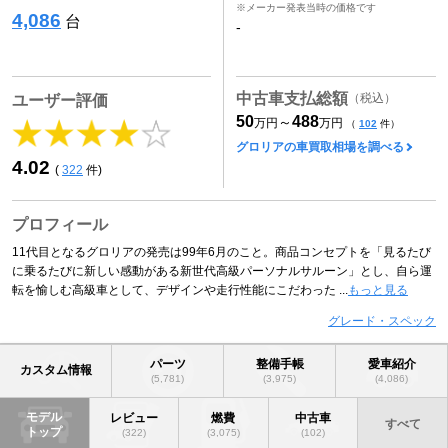
※メーカー発表当時の価格です
4,086
台
-
中古車支払総額
（税込）
ユーザー評価
50
488
～
万円
万円
（
102
件）
グロリアの車買取相場を調べる
4.02
(
322
件)
プロフィール
11代目となるグロリアの発売は99年6月のこと。商品コンセプトを「見るたび
に乗るたびに新しい感動がある新世代高級パーソナルサルーン」とし、自ら運
転を愉しむ高級車として、デザインや走行性能にこだわった ...
もっと見る
グレード・スペック
パーツ
整備手帳
愛車紹介
カスタム情報
(5,781)
(3,975)
(4,086)
モデル
レビュー
燃費
中古車
すべて
トップ
(322)
(3,075)
(102)